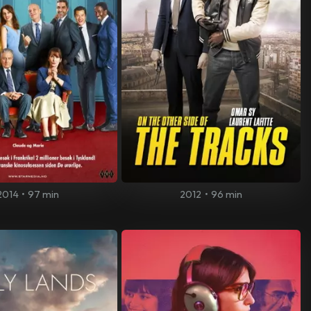
2014
•
97 min
2012
•
96 min