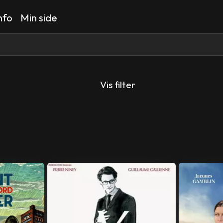
nfo
Min side
Vis filter