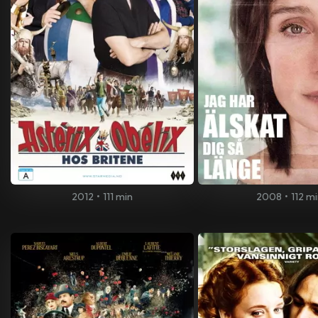
2012
•
111 min
2008
•
112 m