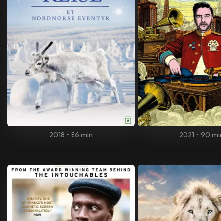
2018
•
86 min
2021
•
90 mi