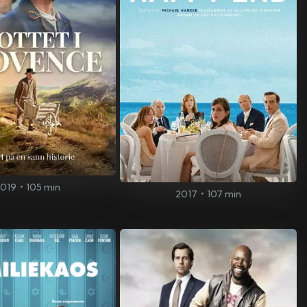
2019
•
105 min
2017
•
107 min