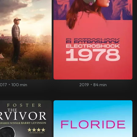
017
•
100 min
2019
•
84 min