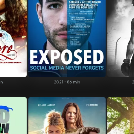
in
2021
•
86 min