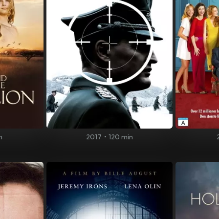
n
2017
•
120 min