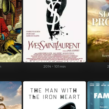
n
2014
•
101 min