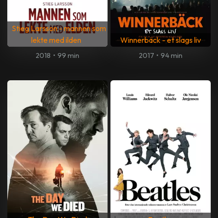
Stieg Larsson - mannen som
lekte med ilden
Winnerbäck - et slags liv
2018
•
99 min
2017
•
94 min