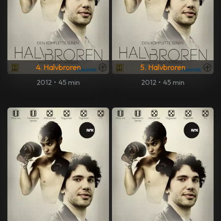
4. Halvbroren
5. Halvbroren
2012
•
45 min
2012
•
45 min