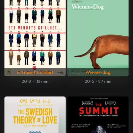
Ett minutts stillhet
Wiener-dog
2018
•
112 min
2016
•
87 min