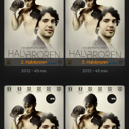
2. Halvbroren
3. Halvbroren
2012
•
45 min
2012
•
45 min