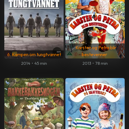
Karsten og Petra blir
6. Kampen om tungtvannet
bestevenner
2014
•
45 min
2013
•
78 min