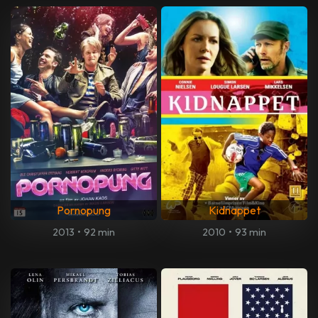
Pornopung
Kidnappet
2013
•
92 min
2010
•
93 min