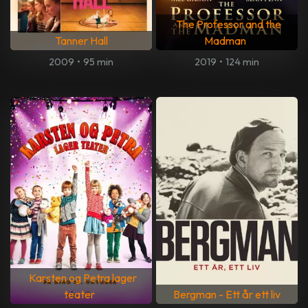
The Professor and the
Tanner Hall
Madman
2009
•
95 min
2019
•
124 min
Karsten og Petra lager
teater
Bergman - Ett år ett liv