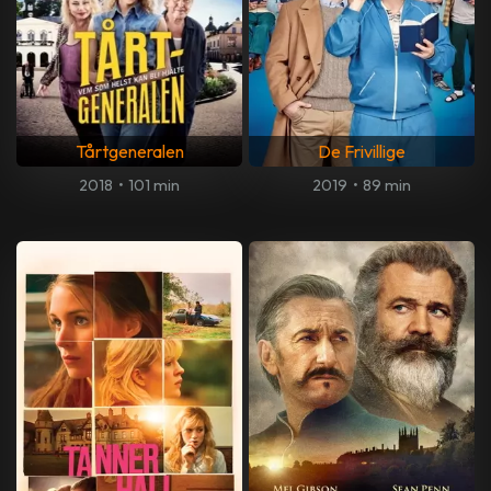
Tårtgeneralen
De Frivillige
2018
•
101 min
2019
•
89 min