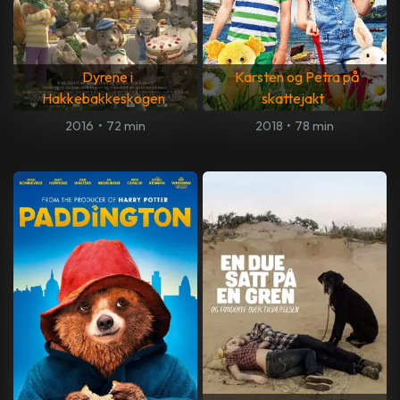
Dyrene i
Karsten og Petra på
Hakkebakkeskogen
skattejakt
2016
•
72 min
2018
•
78 min