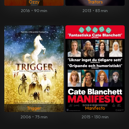
Ozzy
Traitors
2016
•
90 min
2013
•
83 min
Trigger
Manifesto
2006
•
75 min
2015
•
130 min