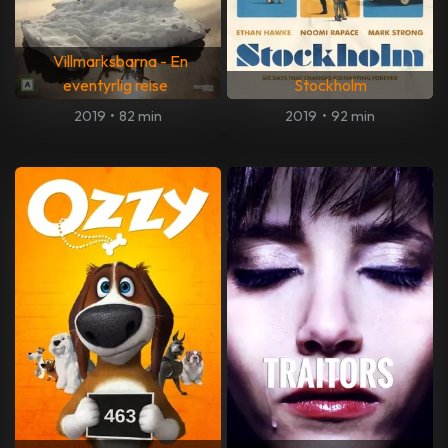
Villmarksbarna - En
eventyrlig reise
Stockholm
2019
•
82 min
2019
•
92 min