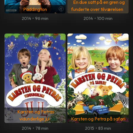
En due satt på en gren og
Paddington
funderte over tilværelsen
2014
•
96 min
2014
•
100 min
Karsten og Petras
vidunderlige jul
Karsten og Petra på safari
2014
•
78 min
2015
•
83 min