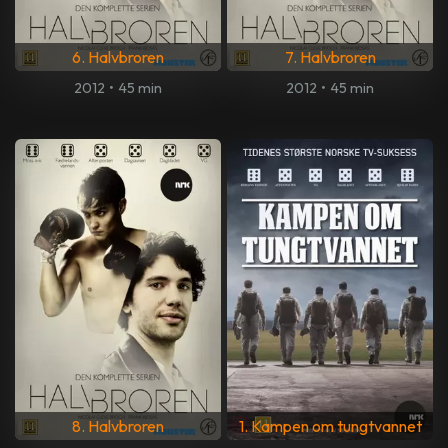
6. Halvbroren
7. Halvbroren
2012
•
45 min
2012
•
45 min
8. Halvbroren
1. Kampen om tungtvannet