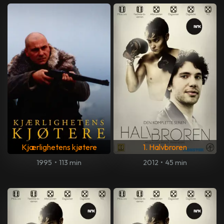
Kjærlighetens kjøtere
1. Halvbroren
1995
•
113 min
2012
•
45 min