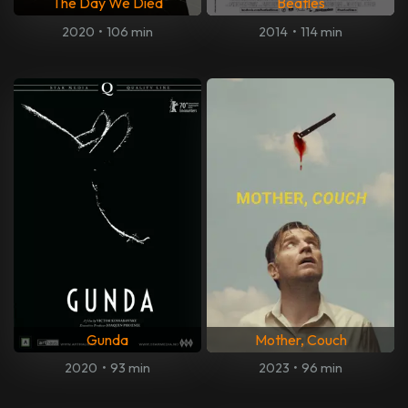
The Day We Died
Beatles
2020
•
106 min
2014
•
114 min
Gunda
Mother, Couch
2020
•
93 min
2023
•
96 min