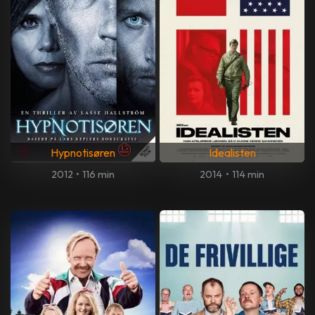
Hypnotisøren
Idealisten
2012
•
116 min
2014
•
114 min