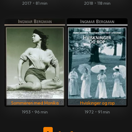
2017
•
81 min
2018
•
118 min
Sommeren med Monika
Hviskinger og rop
1953
•
96 min
1972
•
91 min