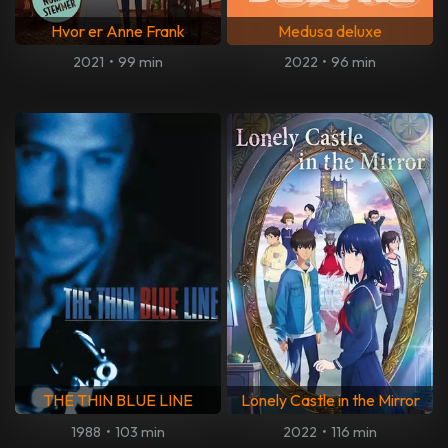
Hvor er Anne Frank
Medusa deluxe
2021
•
99 min
2022
•
96 min
THE THIN BLUE LINE
Lonely Castle in the Mirror
1988
•
103 min
2022
•
116 min