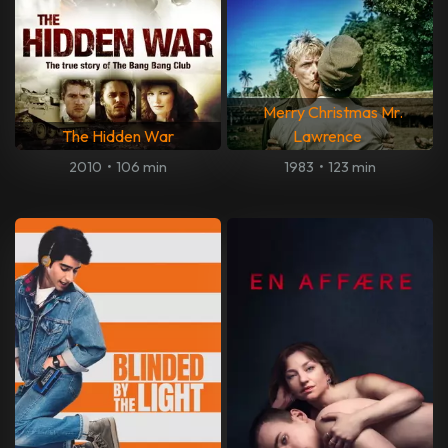
Merry Christmas Mr.
The Hidden War
Lawrence
2010
•
106 min
1983
•
123 min