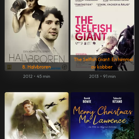
The Selfish Giant: En himmel
8. Halvbroren
av kobber
2012
•
45 min
2013
•
91 min