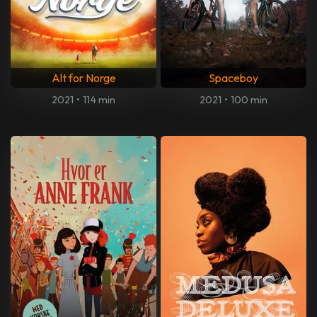
Alt for Norge
Spaceboy
2021
•
114 min
2021
•
100 min