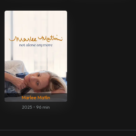
Marlee Matlin
2025
•
96 min