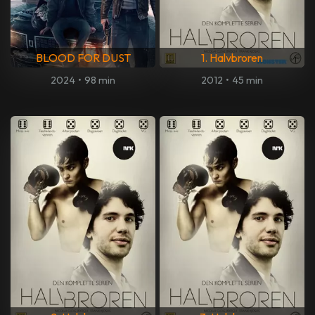
BLOOD FOR DUST
1. Halvbroren
2024
•
98 min
2012
•
45 min