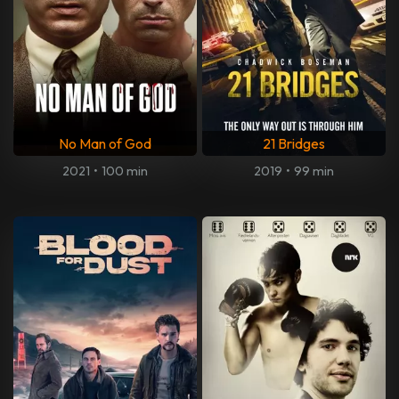
No Man of God
21 Bridges
2021
•
100 min
2019
•
99 min