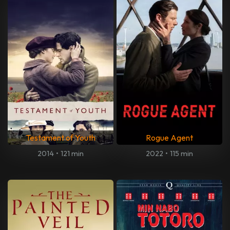
Testament of Youth
Rogue Agent
2014
•
121 min
2022
•
115 min