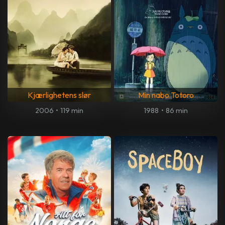
Kjærlighetens slør
Min nabo Totoro
2006
•
119 min
1988
•
86 min