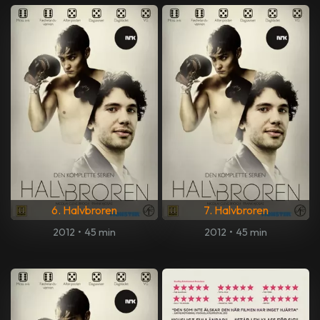
6. Halvbroren
7. Halvbroren
2012
•
45 min
2012
•
45 min