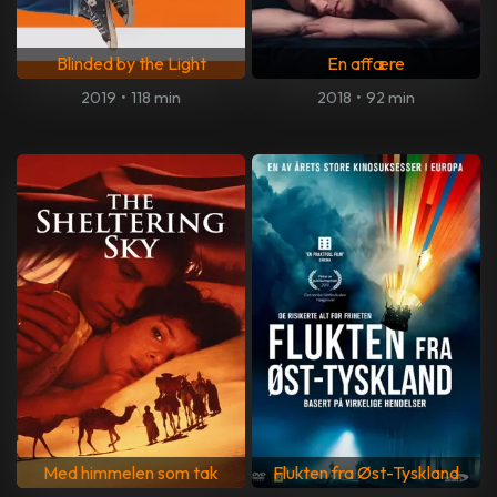
Blinded by the Light
En affære
2019
•
118 min
2018
•
92 min
Med himmelen som tak
Flukten fra Øst-Tyskland