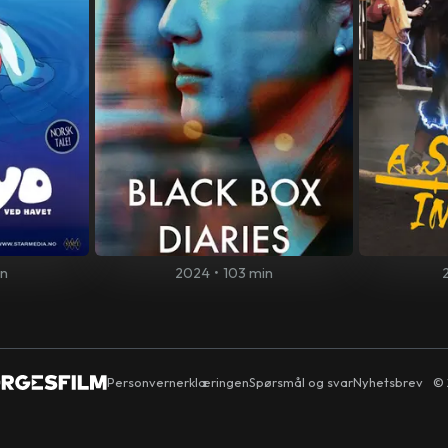
in
2024
•
103 min
Personvernerklæringen
Spørsmål og svar
Nyhetsbrev
© 