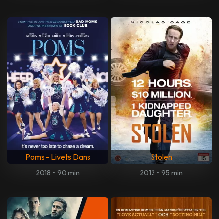
Poms - Livets Dans
Stolen
2018
•
90 min
2012
•
95 min