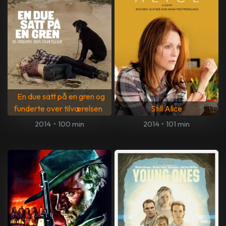
En due satt på en gren og
funderte over tilværelsen
Still Alice
2014
•
100 min
2014
•
101 min