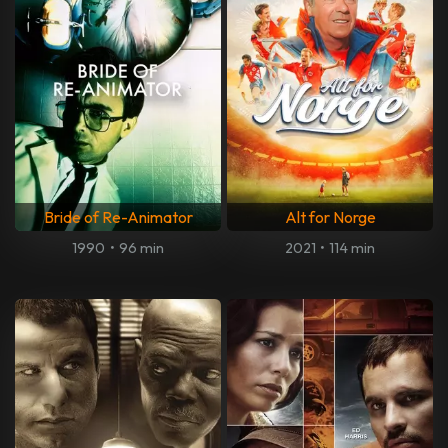
Bride of Re-Animator
Alt for Norge
1990
•
96 min
2021
•
114 min