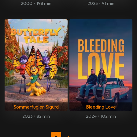
2000
•
198 min
2023
•
91 min
Sommerfuglen Sigurd
Bleeding Love
2023
•
82 min
2024
•
102 min