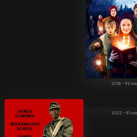
2018
•
92 mi
2022
•
91 mi