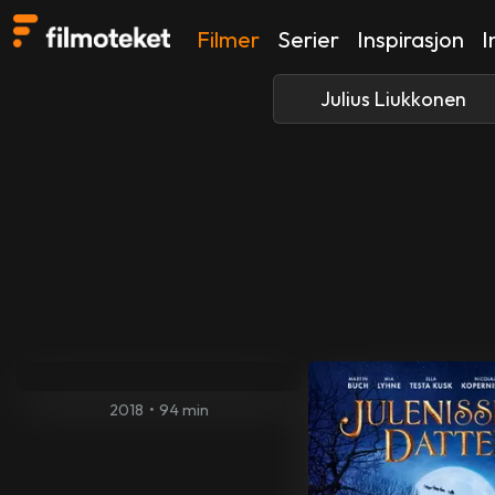
Filmer
Serier
Inspirasjon
I
2018
•
94 min