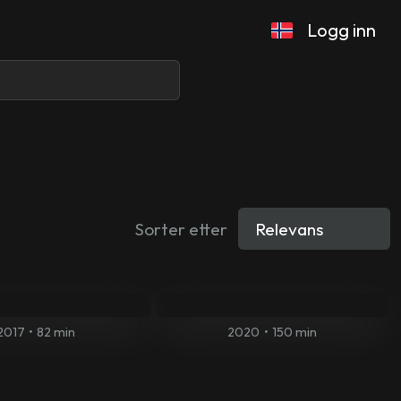
Logg inn
Sorter etter
2017
•
82 min
2020
•
150 min