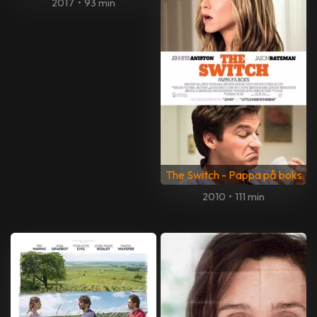
2017
•
93 min
The Switch - Pappa på boks
2010
•
111 min