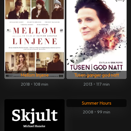
Mellom linjene
Tusen ganger god natt
2018
•
108 min
2013
•
117 min
Summer Hours
2008
•
99 min