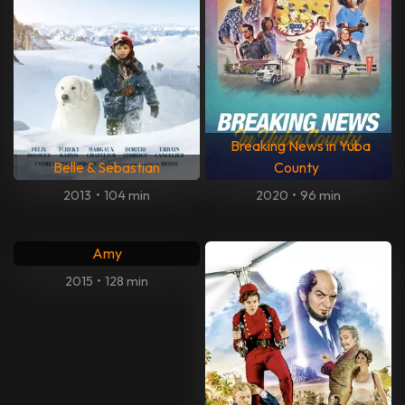
Breaking News in Yuba
Belle & Sebastian
County
2013
•
104 min
2020
•
96 min
Amy
2015
•
128 min