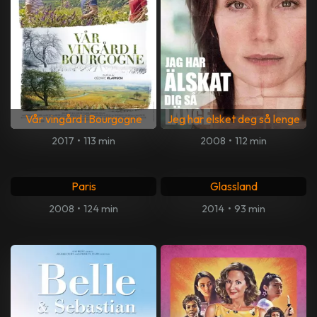
Vår vingård i Bourgogne
Jeg har elsket deg så lenge
2017
•
113 min
2008
•
112 min
Paris
Glassland
2008
•
124 min
2014
•
93 min