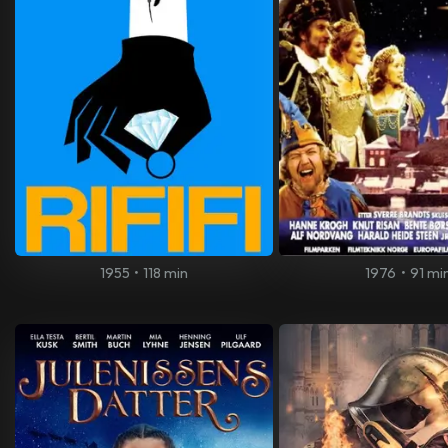
1955
•
118 min
1976
•
91 mi