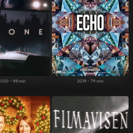
2020
•
98 min
2019
•
79 min