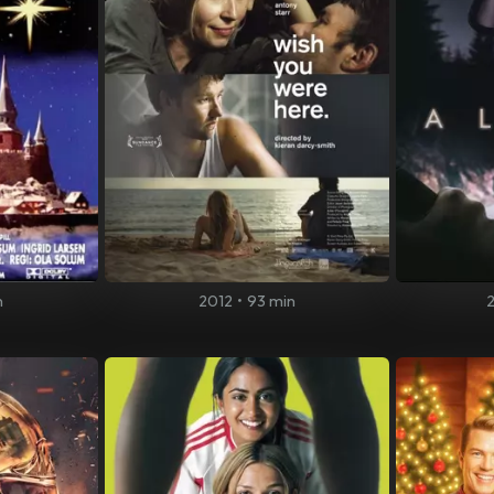
n
2012
•
93 min