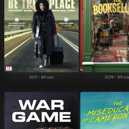
2011
•
89 min
2019
•
99 mi