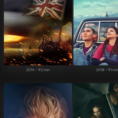
2014
•
92 min
2018
•
91 mi