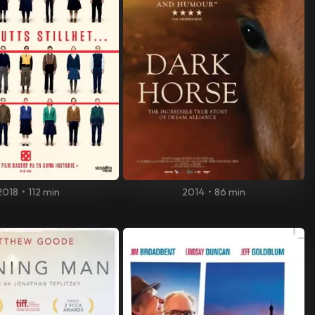
2018
•
112 min
2014
•
86 min