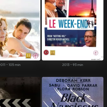
2011
•
105 min
2013
•
93 min