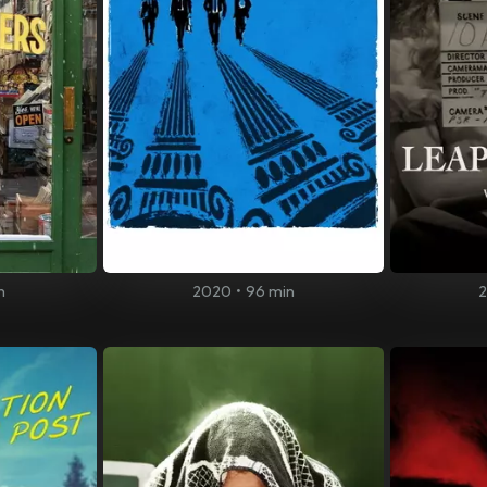
n
2020
•
96 min
2