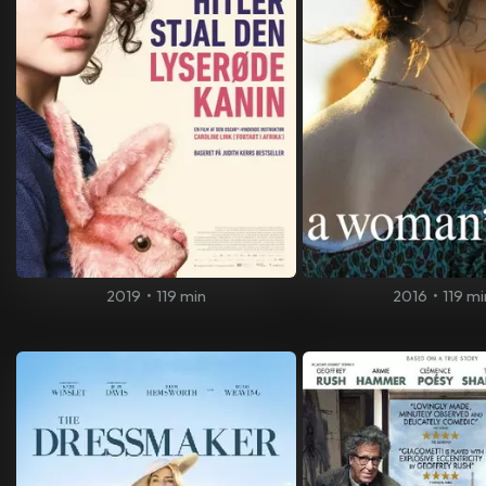
2019
•
119 min
2016
•
119 mi