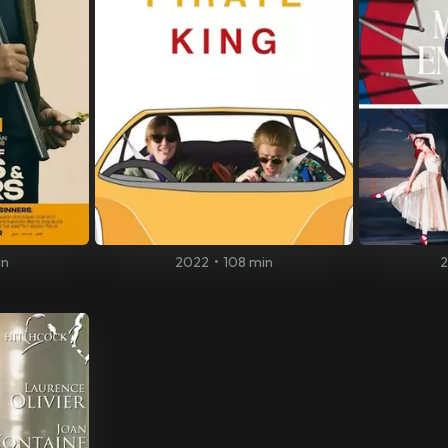
in
2022
•
108 min