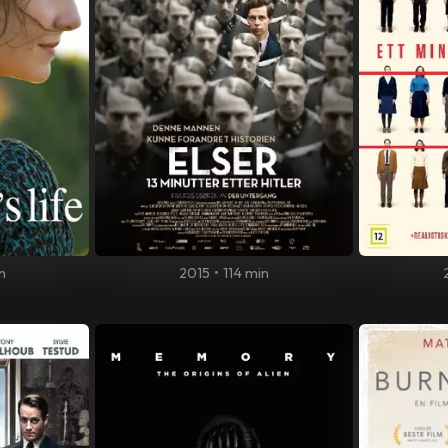
n
2015
•
114 min