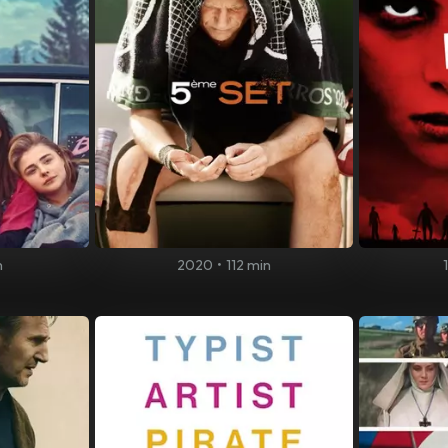
n
2020
•
112 min