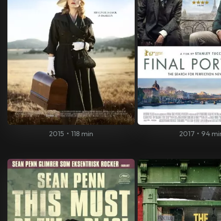
2015
•
118 min
2017
•
94 mi