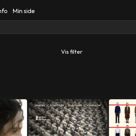
nfo
Min side
Vis filter