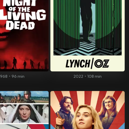
1968
•
96 min
2022
•
108 min