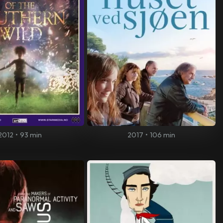
2012
•
93 min
2017
•
106 min