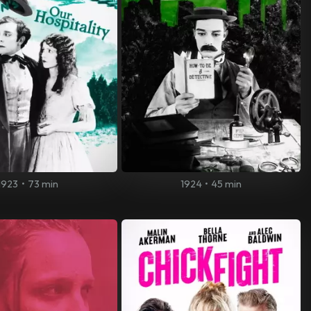
1923
•
73 min
1924
•
45 min