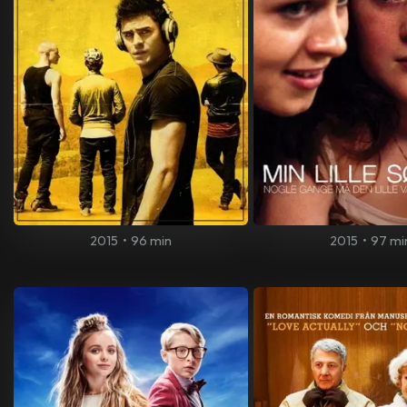
2015
•
96 min
2015
•
97 mi