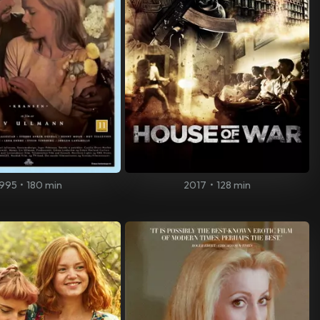
1995
•
180 min
2017
•
128 min