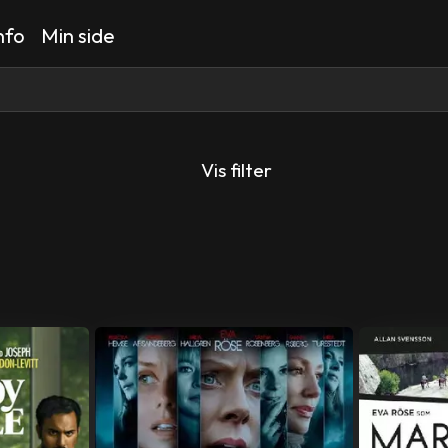
nfo
Min side
Vis filter