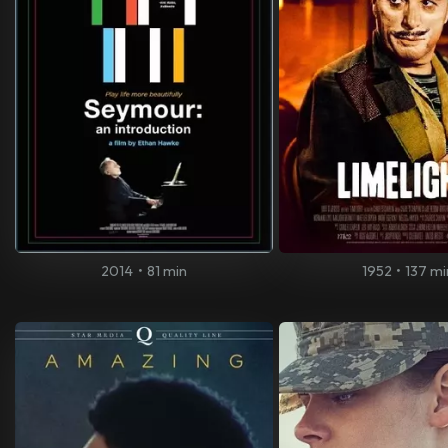
2014
•
81 min
1952
•
137 mi