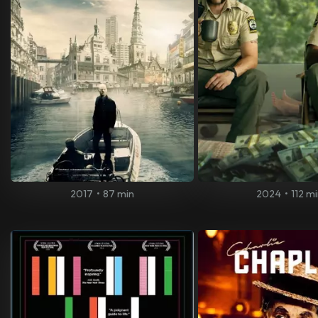
2017
•
87 min
2024
•
112 m