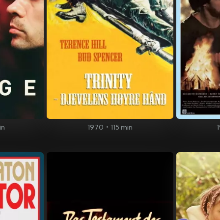
in
1970
•
115 min