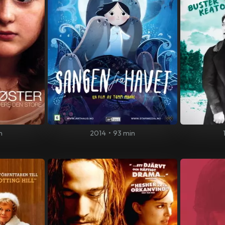
n
2014
•
93 min