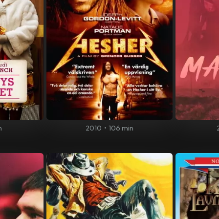
n
2010
•
106 min