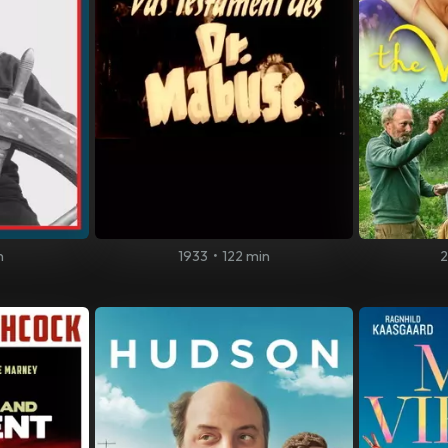
n
1933
•
122 min
2