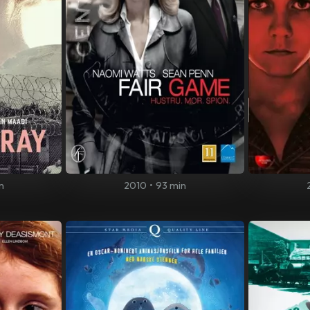
n
2010
•
93 min