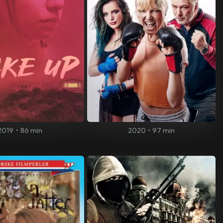
2019
•
86 min
2020
•
97 min