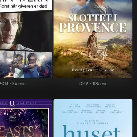
2013
•
86 min
2019
•
105 min