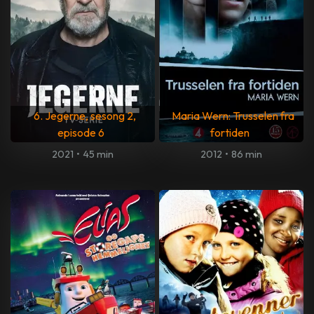
6. Jegerne, sesong 2,
Maria Wern: Trusselen fra
episode 6
fortiden
2021
•
45 min
2012
•
86 min