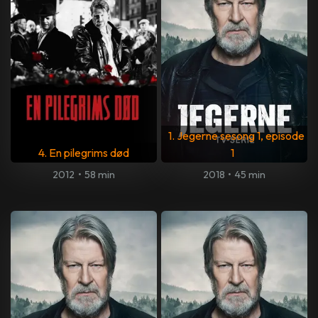
1. Jegerne sesong 1, episode
4. En pilegrims død
1
2012
•
58 min
2018
•
45 min