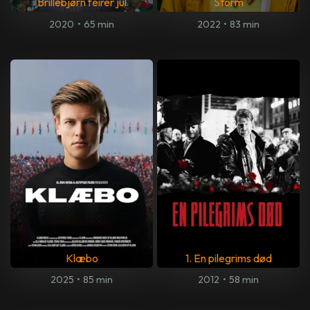
Brillebjørn feirer jul
Storm
2020
•
65 min
2022
•
83 min
Klæbo
1. En pilegrims død
2025
•
85 min
2012
•
58 min