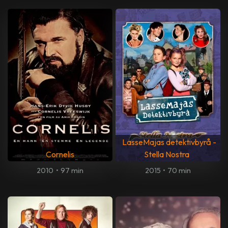
LasseMajas detektivbyrå -
Cornelis
Stella Nostra
2010
•
97 min
2015
•
70 min