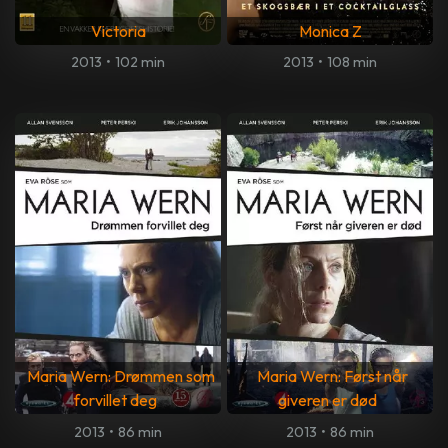
Victoria
Monica Z
2013
•
102 min
2013
•
108 min
Maria Wern: Drømmen som
Maria Wern: Først når
forvillet deg
giveren er død
2013
•
86 min
2013
•
86 min