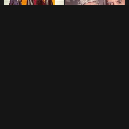
Flukten til framtiden
The Wife
2016
•
99 min
2017
•
100 min