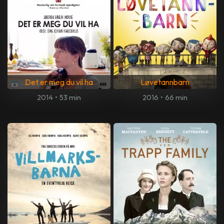
Det er meg du vil ha
Løvetannbarn
2014
•
53 min
2016
•
66 min