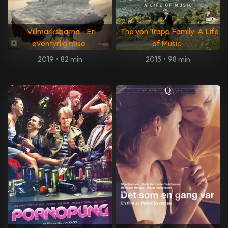
Villmarksbarna - En
The von Trapp Family: A Life
eventyrlig reise
of Music
2019
•
82 min
2015
•
98 min