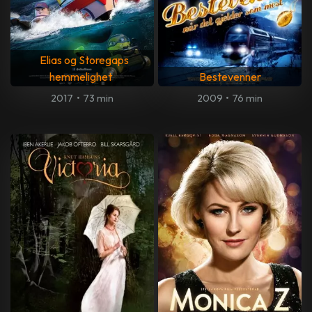
Elias og Storegaps
hemmelighet
Bestevenner
2017
•
73 min
2009
•
76 min