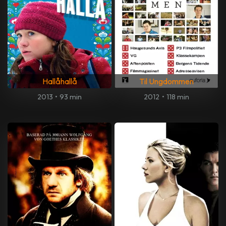
Hallåhallå
Til Ungdommen
2013
•
93 min
2012
•
118 min