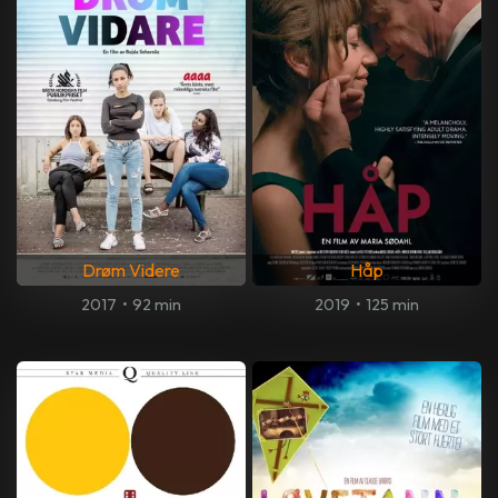
Drøm Videre
Håp
2017
•
92 min
2019
•
125 min