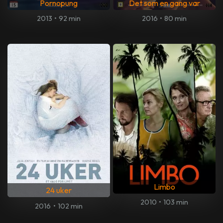
Pornopung
Det som en gang var
2013
•
92 min
2016
•
80 min
Limbo
24 uker
2010
•
103 min
2016
•
102 min