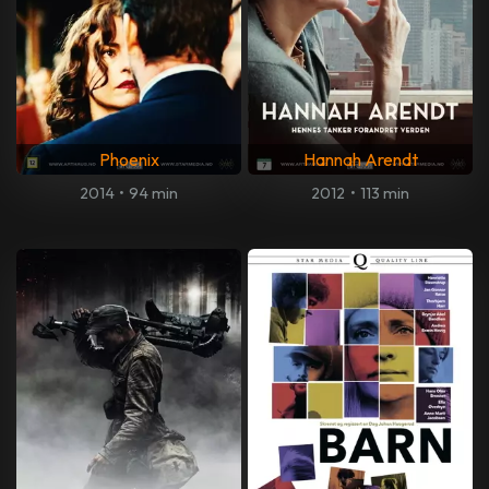
Phoenix
Hannah Arendt
2014
•
94 min
2012
•
113 min