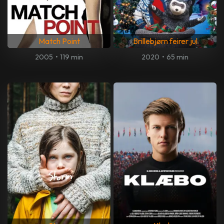
Match Point
Brillebjørn feirer jul
2005
•
119 min
2020
•
65 min