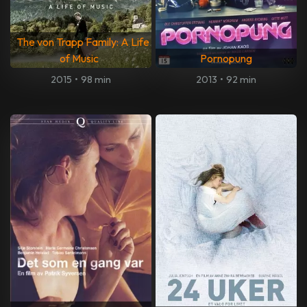
The von Trapp Family: A Life
of Music
Pornopung
2015
•
98 min
2013
•
92 min