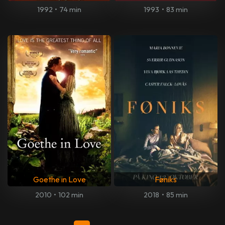
1992
•
74 min
1993
•
83 min
Goethe in Love
Føniks
2010
•
102 min
2018
•
85 min