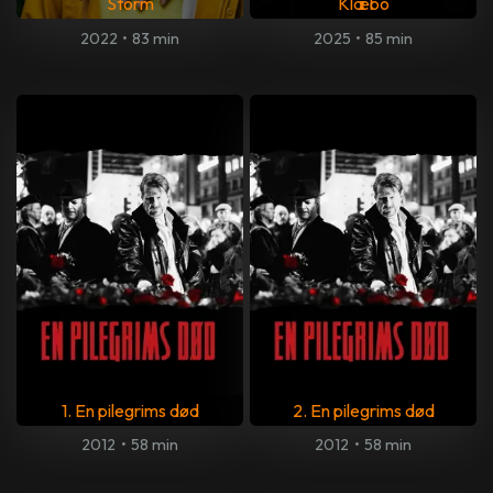
Storm
Klæbo
2022
•
83 min
2025
•
85 min
1. En pilegrims død
2. En pilegrims død
2012
•
58 min
2012
•
58 min