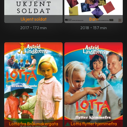
Ukjent soldat
Barn
2017
•
172 min
2018
•
157 min
Lotta fra Bråkmakergata
Lotta flytter hjemmefra