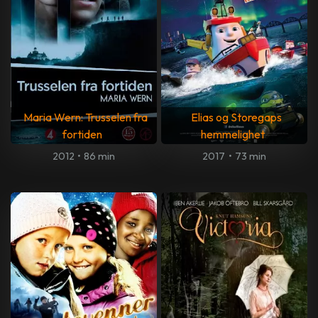
Maria Wern: Trusselen fra
Elias og Storegaps
fortiden
hemmelighet
2012
•
86 min
2017
•
73 min