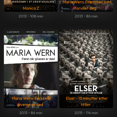
Maria Wern: Drømmen som
Monica Z
forvillet deg
2013
•
108 min
2013
•
86 min
Maria Wern: Først når
Elser - 13 minutter etter
giveren er død
Hitler
2013
•
86 min
2015
•
114 min