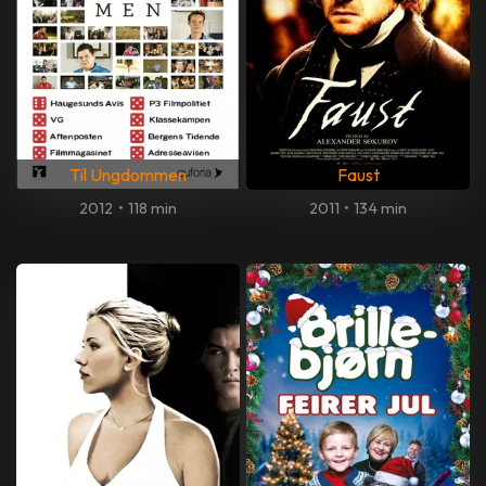
Til Ungdommen
Faust
2012
•
118 min
2011
•
134 min