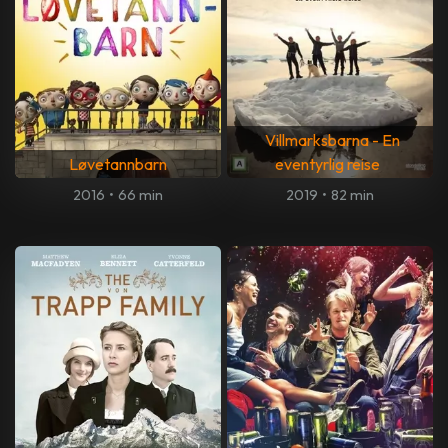
Villmarksbarna - En
Løvetannbarn
eventyrlig reise
2016
•
66 min
2019
•
82 min