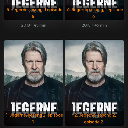
5. Jegerne sesong, 1 episode
6. Jegerne sesong, 1 episode
5
6
2018
•
45 min
2018
•
45 min
1. Jegerne, sesong 2, episode
2. Jegerne, sesong 2,
1
episode 2