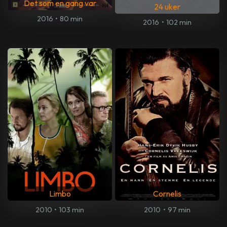
Det som en gang var
24 uker
2016
•
80 min
2016
•
102 min
Limbo
Cornelis
2010
•
103 min
2010
•
97 min