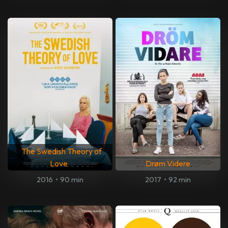
The Swedish Theory of
Love
Drøm Videre
2016
•
90 min
2017
•
92 min