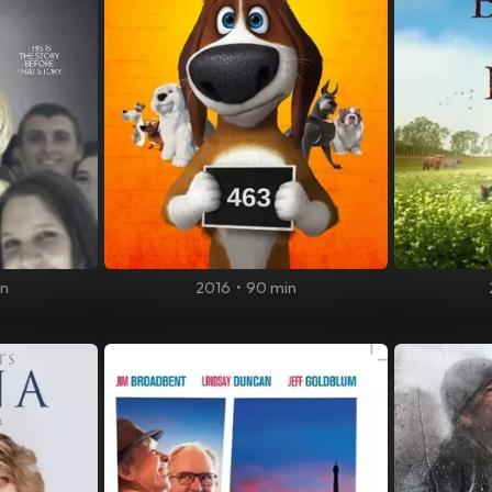
in
2016
•
90 min