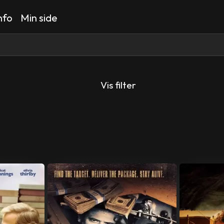
nfo
Min side
Vis filter