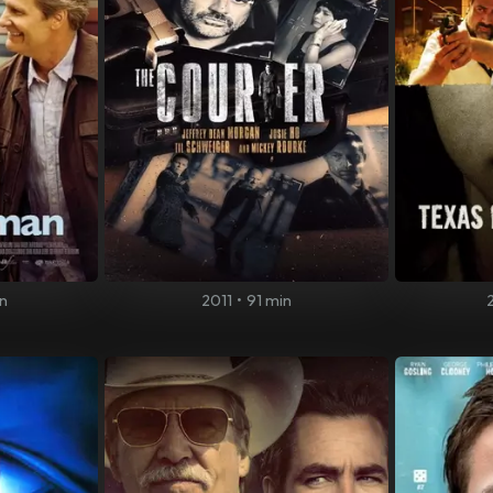
n
2011
•
91 min