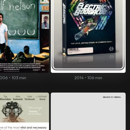
006
•
103 min
2014
•
106 min