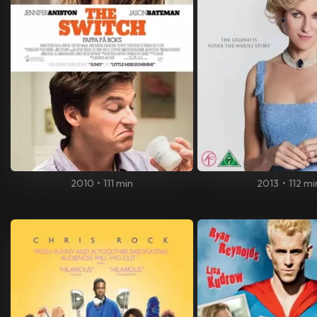
2010
•
111 min
2013
•
112 mi