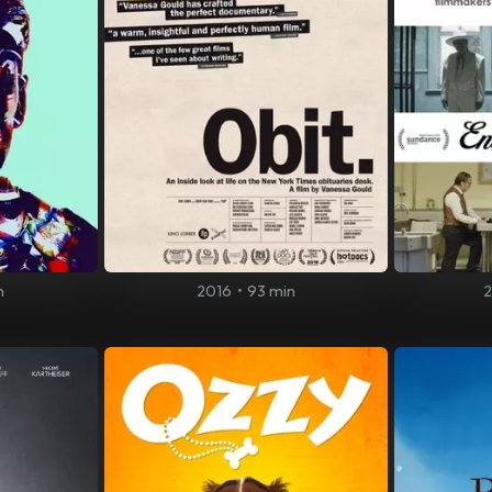
n
2016
•
93 min