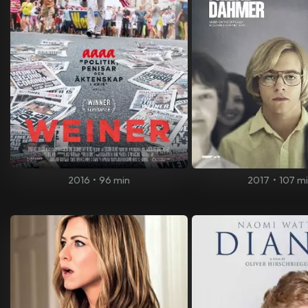
2016
•
96 min
2017
•
107 m