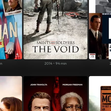
in
2014
•
94 min