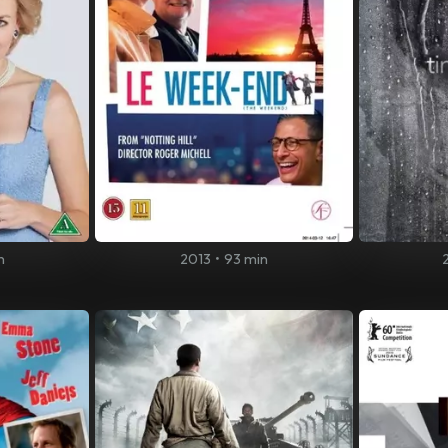
n
2013
•
93 min