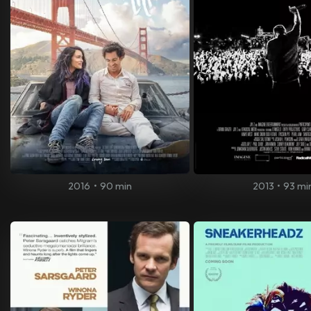
2016
•
90 min
2013
•
93 mi