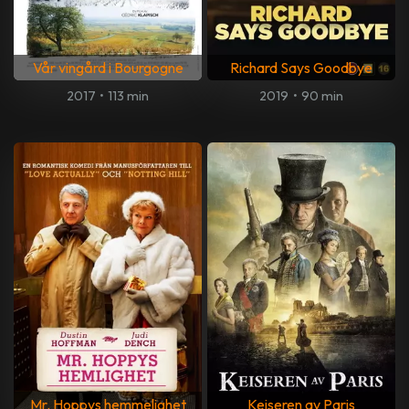
Vår vingård i Bourgogne
Richard Says Goodbye
2017
•
113 min
2019
•
90 min
Mr. Hoppys hemmelighet
Keiseren av Paris