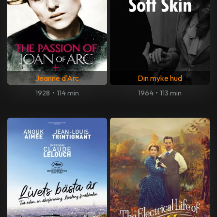
Jeanne d'Arc
Din myke hud
1928
•
114 min
1964
•
113 min