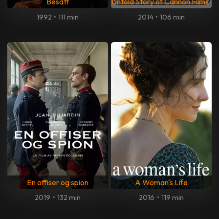
Besatt
Untold Story of Cannon Films
1992
•
111 min
2014
•
106 min
En offiser og spion
A Woman's Life
2019
•
132 min
2016
•
119 min