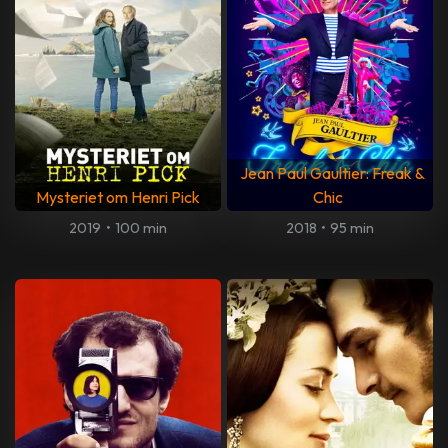
Jean Paul Gaultier: Freak &
Mysteriet om Henri Pick
Chic
2019
•
100 min
2018
•
95 min