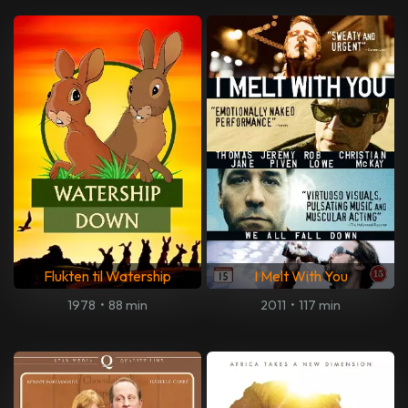
Flukten til Watership
I Melt With You
1978
•
88 min
2011
•
117 min