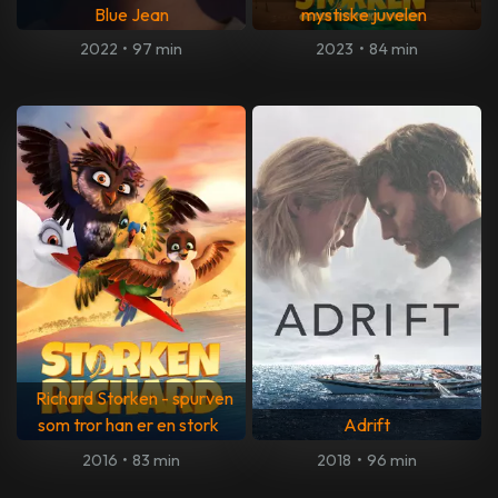
Blue Jean
mystiske juvelen
2022
•
97 min
2023
•
84 min
Richard Storken - spurven
som tror han er en stork
Adrift
2016
•
83 min
2018
•
96 min