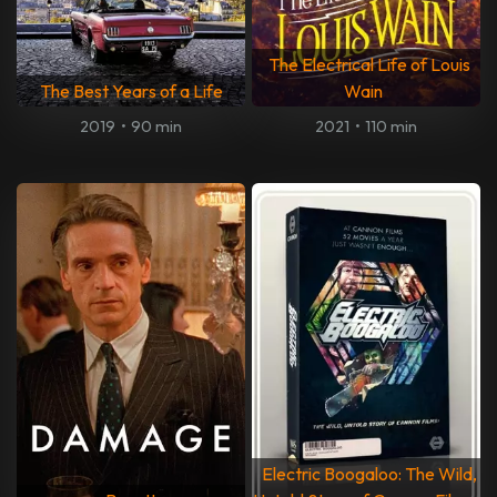
The Electrical Life of Louis
The Best Years of a Life
Wain
2019
•
90 min
2021
•
110 min
Electric Boogaloo: The Wild,