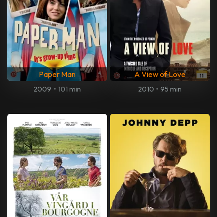
Paper Man
A View of Love
2009
•
101 min
2010
•
95 min