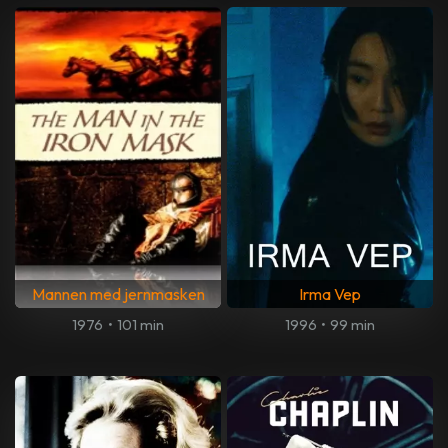
Mannen med jernmasken
Irma Vep
1976
•
101 min
1996
•
99 min