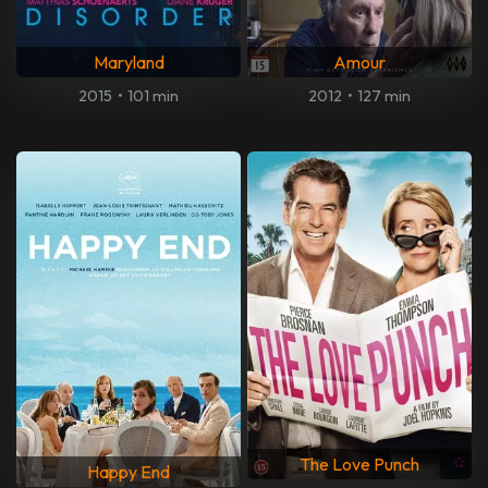
Maryland
Amour
2015
•
101 min
2012
•
127 min
The Love Punch
Happy End