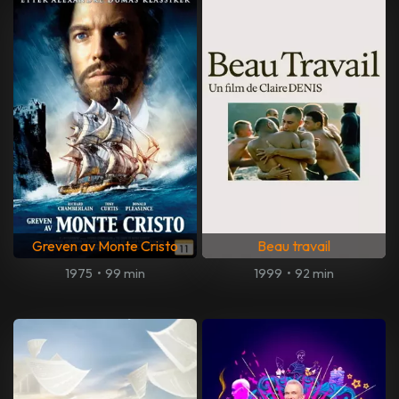
Greven av Monte Cristo
Beau travail
1975
•
99 min
1999
•
92 min