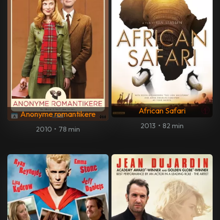
African Safari
Anonyme romantikere
2013
•
82 min
2010
•
78 min