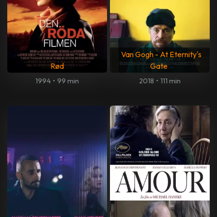
Van Gogh - At Eternity's
Rød
Gate
1994
•
99 min
2018
•
111 min