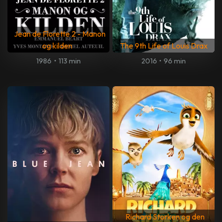
Jean de Florette 2 - Manon
og kilden
The 9th Life of Louis Drax
1986
•
113 min
2016
•
96 min
Richard Storken og den