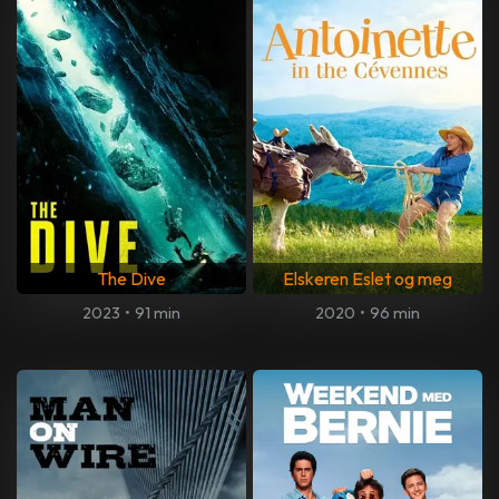
The Dive
Elskeren Eslet og meg
2023
•
91 min
2020
•
96 min