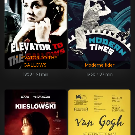
ELEVATOR TO THE
GALLOWS
Moderne tider
1958
•
91 min
1936
•
87 min