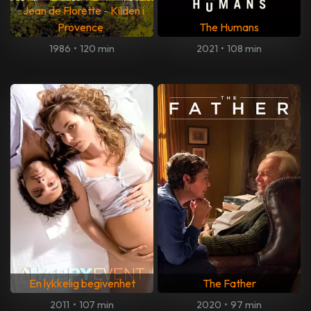
Jean de Florette - Kilden i
Provence
The Humans
1986
•
120 min
2021
•
108 min
En lykkelig begivenhet
The Father
2011
•
107 min
2020
•
97 min