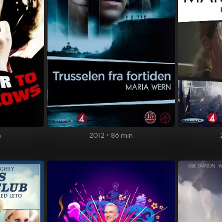
n
2012
•
86 min