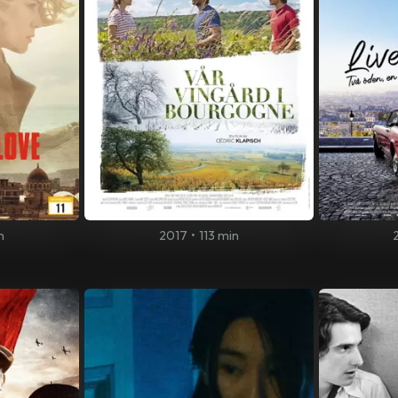
n
2017
•
113 min