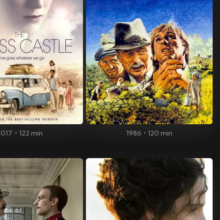
2017
•
122 min
1986
•
120 min