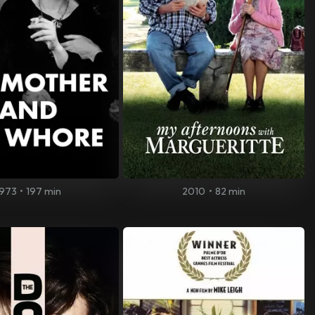
1973
•
197 min
2010
•
82 min