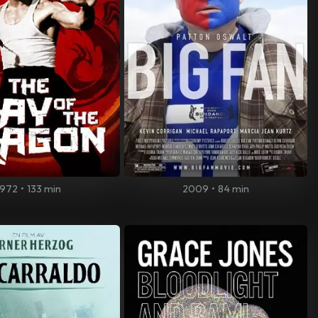
1972
•
133 min
2009
•
84 min