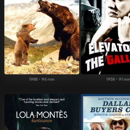
1988
•
96 min
1958
•
91 mi