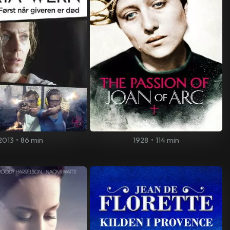
2013
•
86 min
1928
•
114 min