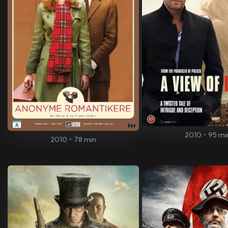
2010
•
95 mi
2010
•
78 min