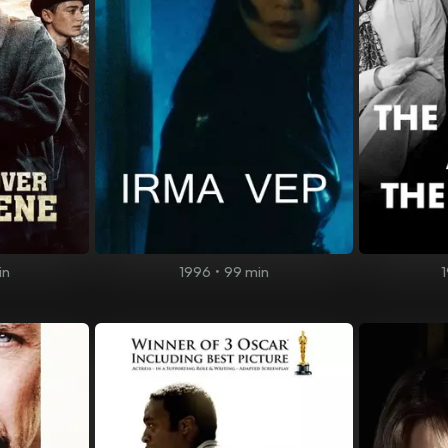
in
1996
•
99 min