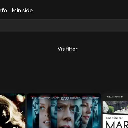
nfo
Min side
Vis filter