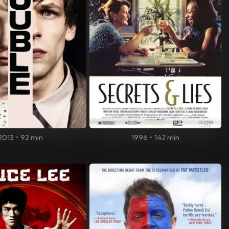
2013
•
92 min
1996
•
142 min