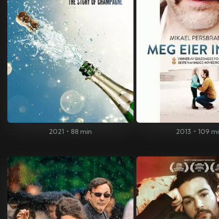
2021
•
88 min
2013
•
109 m