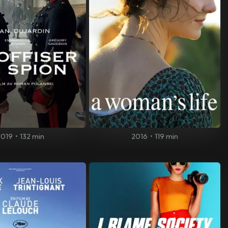
2019
•
132 min
2016
•
119 min