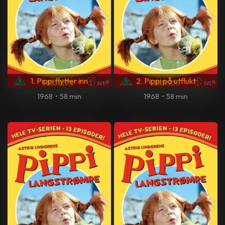
1. Pippi flytter inn
2. Pippi på utflukt
1968
•
58 min
1968
•
58 min