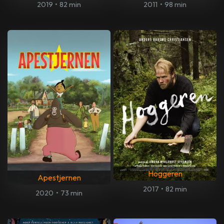
2019
•
82 min
2011
•
98 min
Hoggeren
Apestjernen
2017
•
82 min
2020
•
73 min