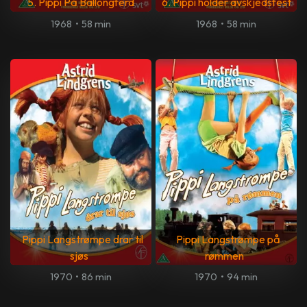
5. Pippi På Ballongferd
6. Pippi holder avskjedsfest
1968
•
58 min
1968
•
58 min
Pippi Langstrømpe drar til
Pippi Langstrømpe på
sjøs
rømmen
1970
•
86 min
1970
•
94 min