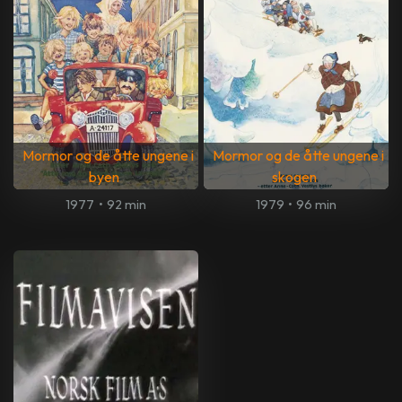
Mormor og de åtte ungene i
Mormor og de åtte ungene i
byen
skogen
1977
•
92 min
1979
•
96 min