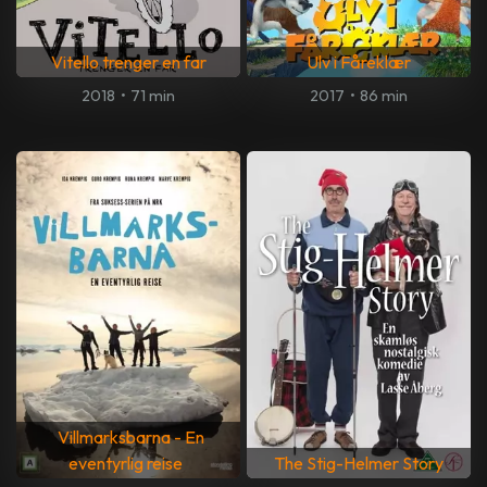
Vitello trenger en far
Ulv i Fåreklær
2018
•
71 min
2017
•
86 min
Villmarksbarna - En
eventyrlig reise
The Stig-Helmer Story