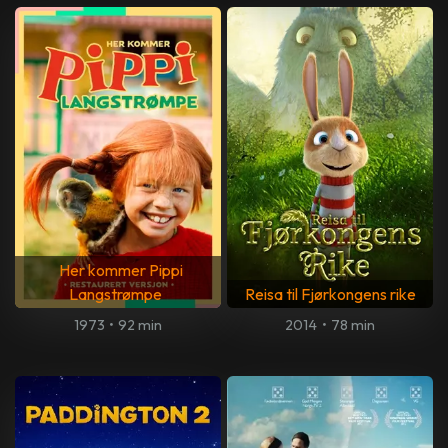
Her kommer Pippi
Langstrømpe
Reisa til Fjørkongens rike
1973
•
92 min
2014
•
78 min