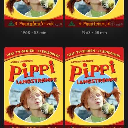
3. Pippi går på tivoli
4. Pippi feirer jul
1968
•
58 min
1968
•
58 min