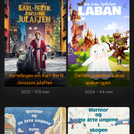
Fortellingen om Karl-Bertil
Det lille spøkelset Laban
Jonssons julaften
spøker igjen
2021
•
105 min
2024
•
44 min