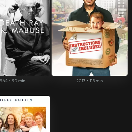
1964
•
90 min
2013
•
115 min