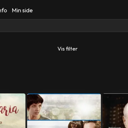
nfo
Min side
Vis filter