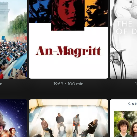
in
1969
•
100 min