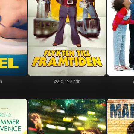
n
2016
•
99 min