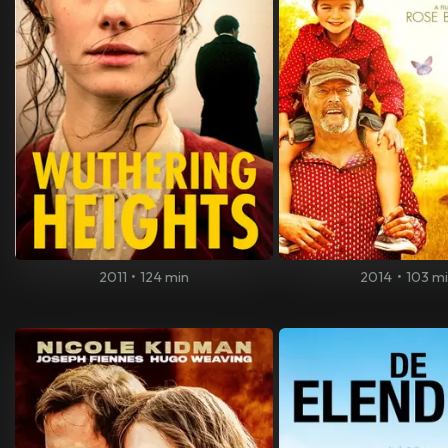
2011
•
124 min
2014
•
103 m