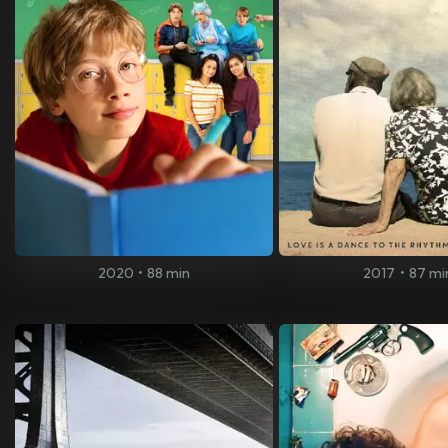
2020
•
88 min
2017
•
87 mi