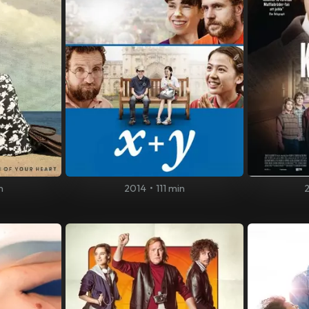
n
2014
•
111 min