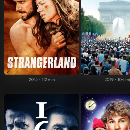
2015
•
112 min
2019
•
104 m