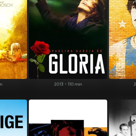
in
2013
•
110 min