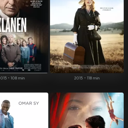
2015
•
108 min
2015
•
118 min