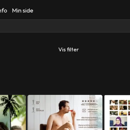
nfo
Min side
Vis filter