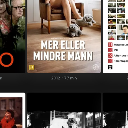
in
2012
•
77 min