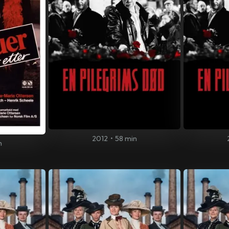
2012
•
58 min
n