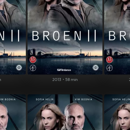
n
2013
•
58 min