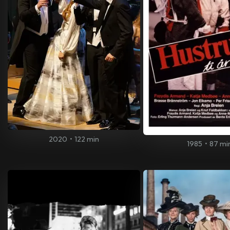
2020
•
122 min
1985
•
87 mi