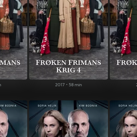
n
2017
•
58 min