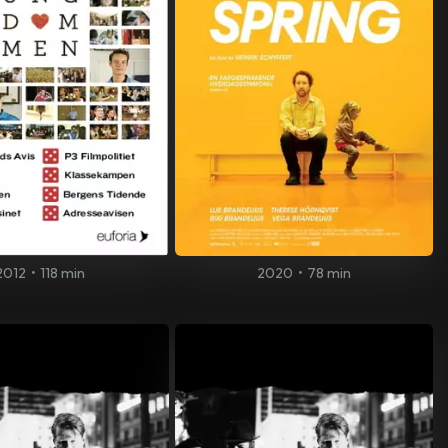
2012
•
118 min
2020
•
78 min