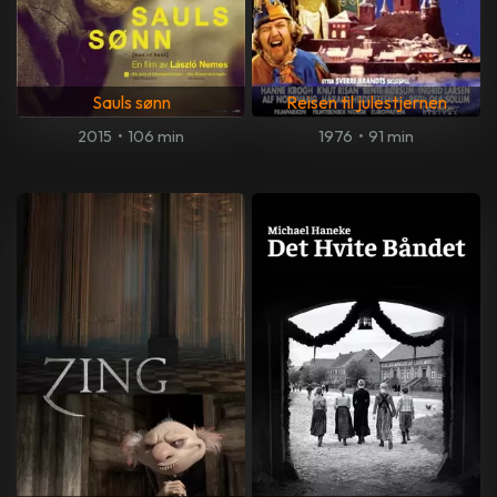
Sauls sønn
Reisen til julestjernen
2015
•
106 min
1976
•
91 min