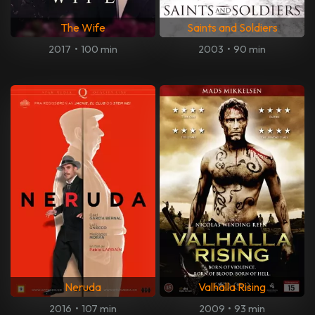
The Wife
Saints and Soldiers
2017
•
100 min
2003
•
90 min
Neruda
Valhalla Rising
2016
•
107 min
2009
•
93 min