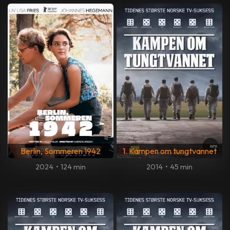
Berlin, Sommeren 1942
1. Kampen om tungtvannet
2024
•
124 min
2014
•
45 min