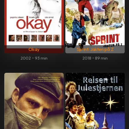
Okay
Sprint: Jakten på Z
2002
•
93 min
2018
•
89 min