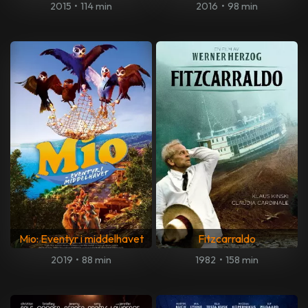
2015
•
114 min
2016
•
98 min
Mio: Eventyr i middelhavet
Fitzcarraldo
2019
•
88 min
1982
•
158 min