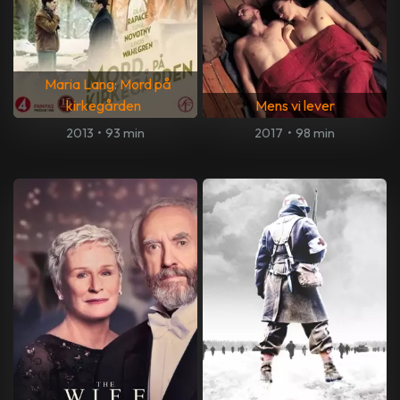
Maria Lang: Mord på
kirkegården
Mens vi lever
2013
•
93 min
2017
•
98 min