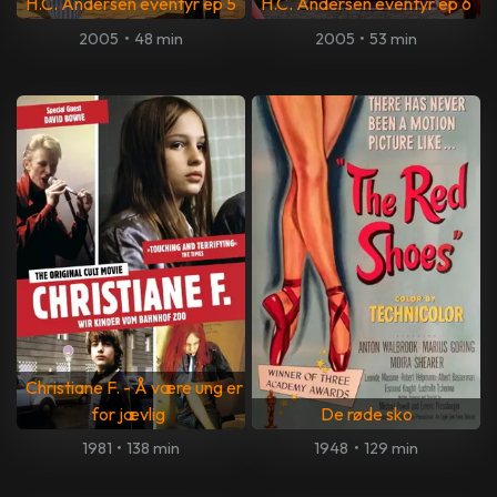
H.C. Andersen eventyr ep 5
H.C. Andersen eventyr ep 6
2005
•
48 min
2005
•
53 min
Christiane F. - Å være ung er
for jævlig
De røde sko
1981
•
138 min
1948
•
129 min