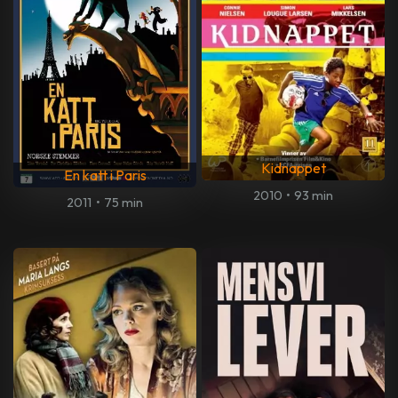
Kidnappet
En katt i Paris
2010
•
93 min
2011
•
75 min