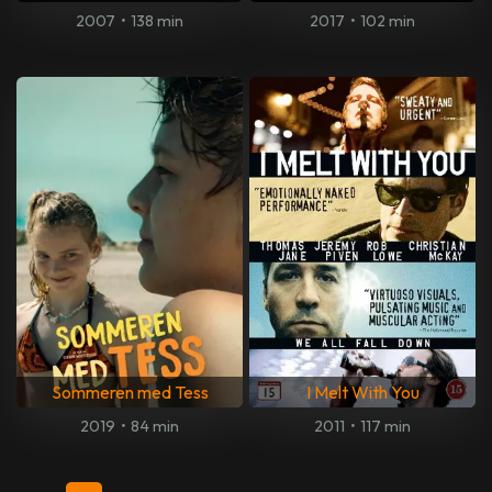
2007
•
138 min
2017
•
102 min
Sommeren med Tess
I Melt With You
2019
•
84 min
2011
•
117 min