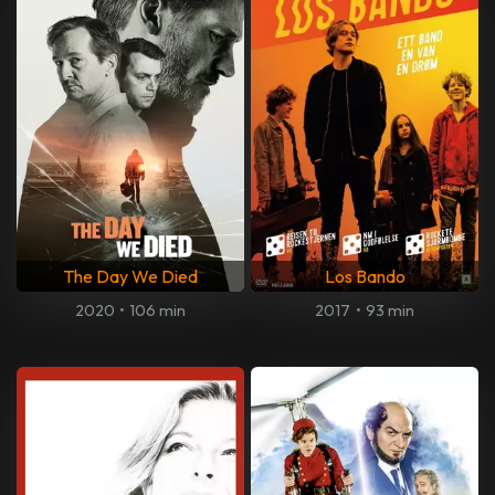
The Day We Died
Los Bando
2020
•
106 min
2017
•
93 min