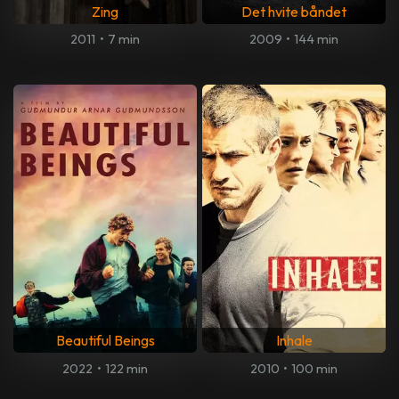
Zing
Det hvite båndet
2011
•
7 min
2009
•
144 min
Beautiful Beings
Inhale
2022
•
122 min
2010
•
100 min