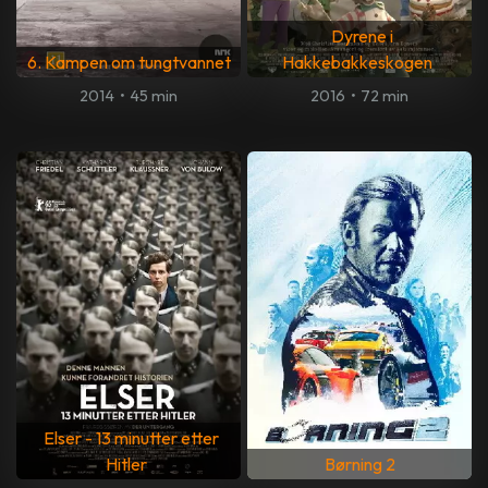
Dyrene i
6. Kampen om tungtvannet
Hakkebakkeskogen
2014
•
45 min
2016
•
72 min
Elser - 13 minutter etter
Hitler
Børning 2