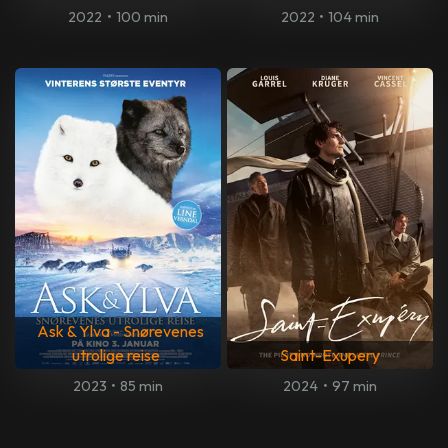
2022
•
100 min
2022
•
104 min
Ask & Ylva - Snørevenes
utrolige reise
Saint-Exupery
2023
•
85 min
2024
•
97 min