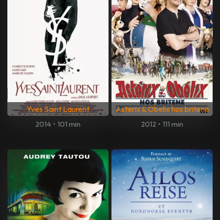
Yves Saint Laurent
Asterix & Obelix hos britene
2014
•
101 min
2012
•
111 min