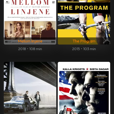
Mellom linjene
The Program
2018
•
108 min
2015
•
103 min