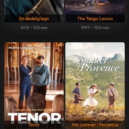
En dødelig løgn
The Tango Lesson
2015
•
103 min
1997
•
100 min
Ténor
Min sommer I Provence