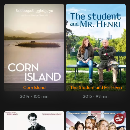
Corn Island
The Student and Mr. Henri
2014
•
100 min
2015
•
98 min