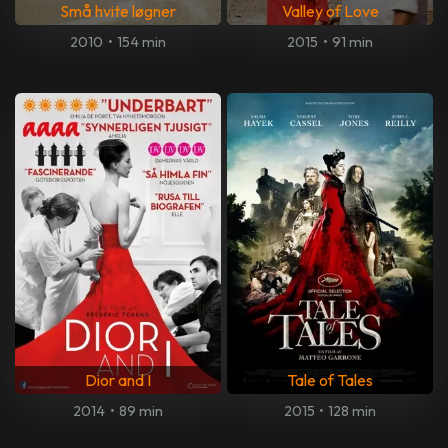
Små hvite løgner
Valley of Love
2010
•
154 min
2015
•
91 min
Dior and I
Tale of Tales
2014
•
89 min
2015
•
128 min