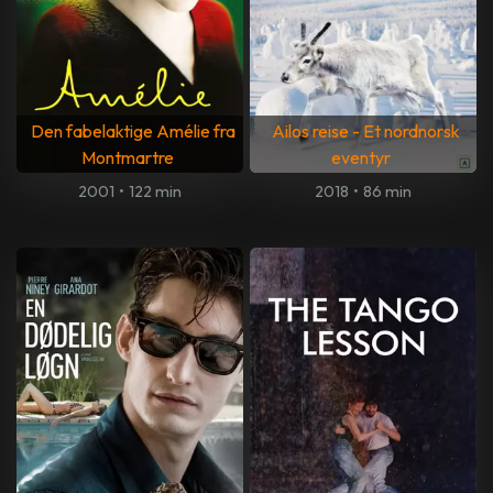
Den fabelaktige Amélie fra
Ailos reise - Et nordnorsk
Montmartre
eventyr
2001
•
122 min
2018
•
86 min