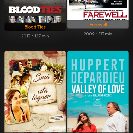
Farewell
Blood Ties
2009
•
113 min
2013
•
127 min