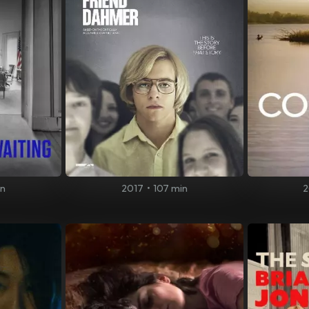
in
2017
•
107 min
2