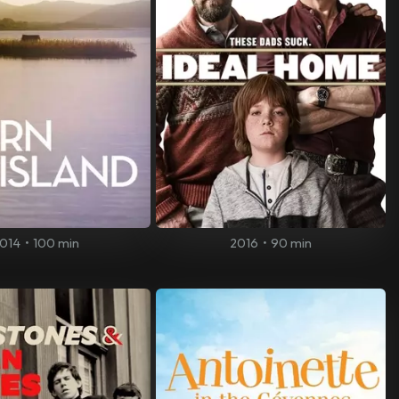
014
•
100 min
2016
•
90 min