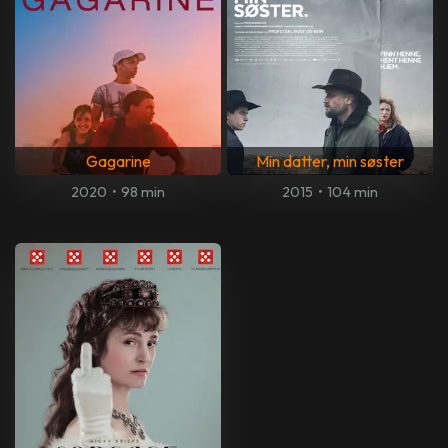
Gagarine
Min datter, min søster
2020
•
98 min
2015
•
104 min