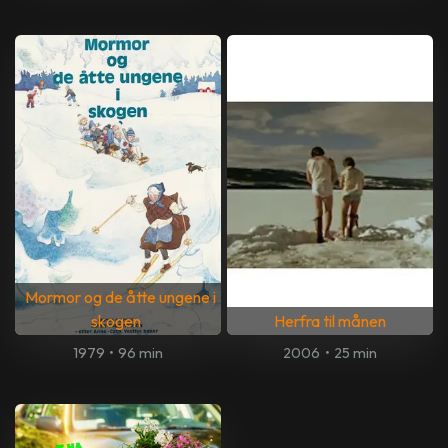
Mormor og de åtte ungene i
skogen
Herfra til månen
1979
•
96 min
2006
•
25 min