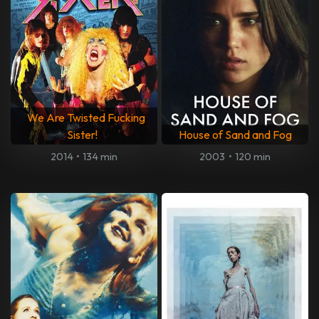
We Are Twisted Fucking
Sister!
House of Sand and Fog
2014
•
134 min
2003
•
120 min