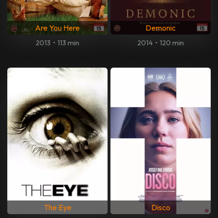
Are You Here
Demonic
2013
•
113 min
2014
•
120 min
The Eye
Disco