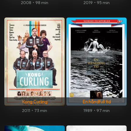
2008
•
98 min
2019
•
95 min
Kong Curling
En håndfull tid
2011
•
73 min
1989
•
97 min