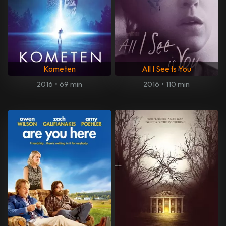
Kometen
All I See Is You
2016
•
69 min
2016
•
110 min