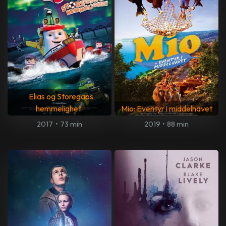
Elias og Storegaps
hemmelighet
Mio: Eventyr i middelhavet
2017
•
73 min
2019
•
88 min