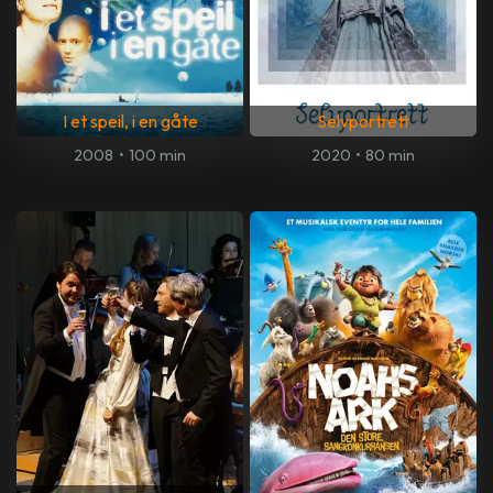
I et speil, i en gåte
Selvportrett
2008
•
100 min
2020
•
80 min