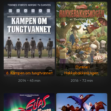
Dyrene i
6. Kampen om tungtvannet
Hakkebakkeskogen
2014
•
45 min
2016
•
72 min