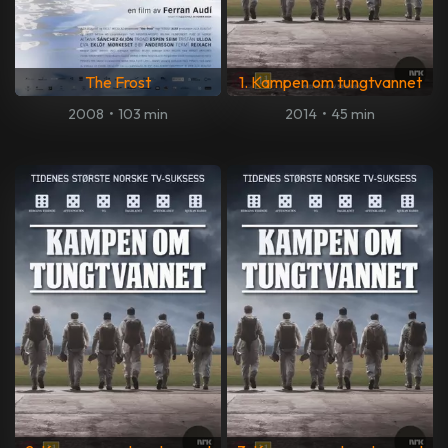
The Frost
1. Kampen om tungtvannet
2008
•
103 min
2014
•
45 min