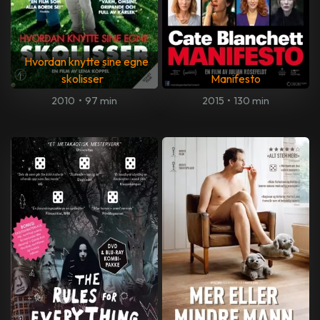
Hvordan knytte sine egne
skolisser
Manifesto
2010
•
97 min
2015
•
130 min