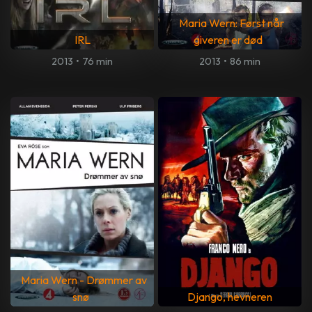
Maria Wern: Først når
IRL
giveren er død
2013
•
76 min
2013
•
86 min
Maria Wern - Drømmer av
snø
Django, hevneren