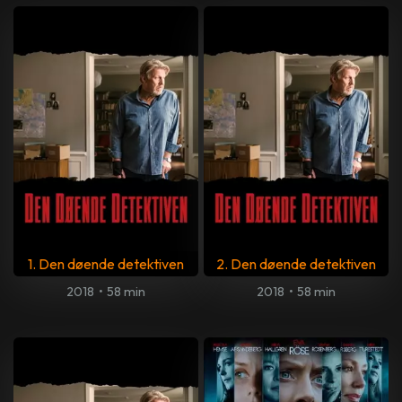
1. Den døende detektiven
2. Den døende detektiven
2018
•
58 min
2018
•
58 min