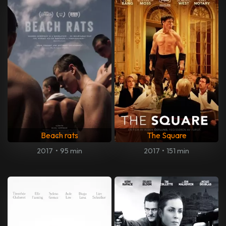
Beach rats
The Square
2017
•
95 min
2017
•
151 min