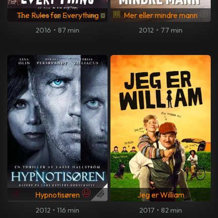
The Rules for Everything
Mer eller mindre mann
2016
•
87 min
2012
•
77 min
Hypnotisøren
Jeg er William
2012
•
116 min
2017
•
82 min