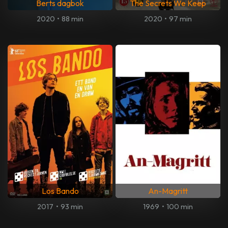
Berts dagbok
The Secrets We Keep
2020
•
88 min
2020
•
97 min
Los Bando
An-Magritt
2017
•
93 min
1969
•
100 min