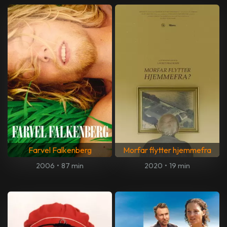
Farvel Falkenberg
Morfar flytter hjemmefra
2006
•
87 min
2020
•
19 min