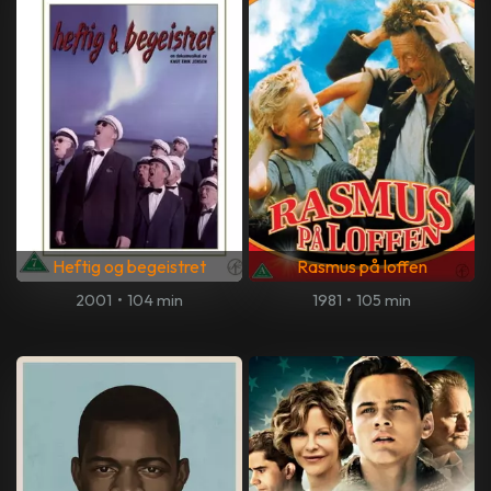
Heftig og begeistret
Rasmus på loffen
2001
•
104 min
1981
•
105 min