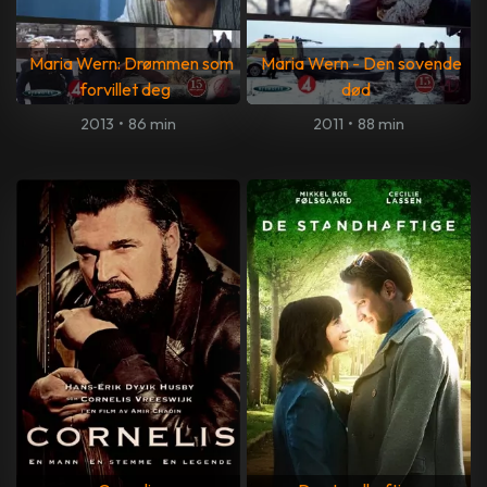
Maria Wern: Drømmen som
Maria Wern - Den sovende
forvillet deg
død
2013
•
86 min
2011
•
88 min