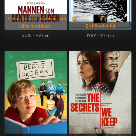
Stieg Larsson - mannen som
lekte med ilden
En håndfull tid
2018
•
99 min
1989
•
97 min