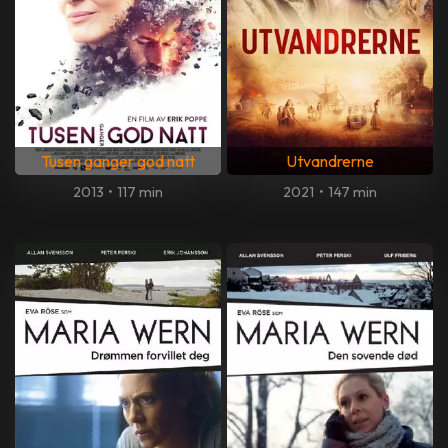
Tusen ganger god natt
Utvandrerne
2013
•
117 min
2021
•
147 min