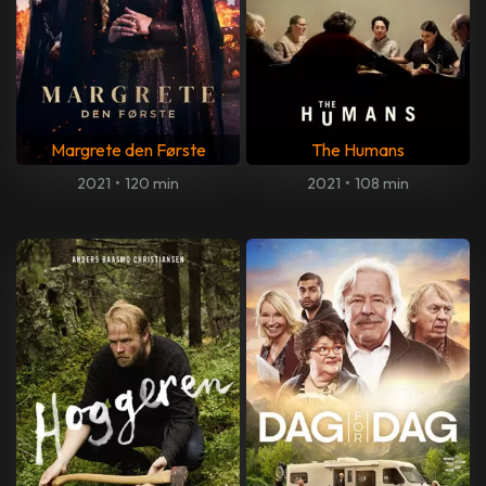
Margrete den Første
The Humans
2021
•
120 min
2021
•
108 min