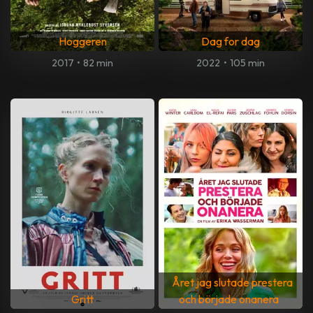
Hoggeren
Dag for dag
2017
•
82 min
2022
•
105 min
Året jag slutade prestera
Gritt
och började onanera