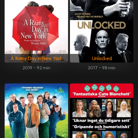
A Rainy Day in New York
Unlocked
2019
•
92 min
2017
•
98 min