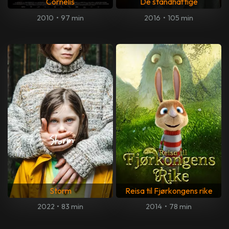
Cornelis
De standhaftige
2010
•
97 min
2016
•
105 min
Storm
Reisa til Fjørkongens rike
2022
•
83 min
2014
•
78 min