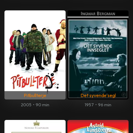
Pitbullterje
Det syvende segl
2005
•
90 min
1957
•
96 min