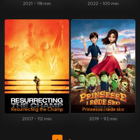
2021
•
118 min
2022
•
100 min
Resurrecting the Champ
Prinsesse i røde sko
2007
•
112 min
2019
•
92 min