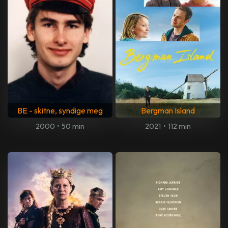
BE - skitne, syndige meg
Bergman Island
2000
•
50 min
2021
•
112 min