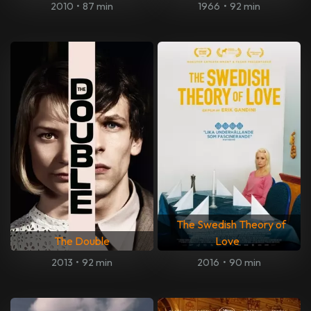
2010
•
87 min
1966
•
92 min
The Swedish Theory of
The Double
Love
2013
•
92 min
2016
•
90 min