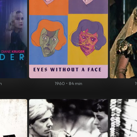
n
1960
•
84 min