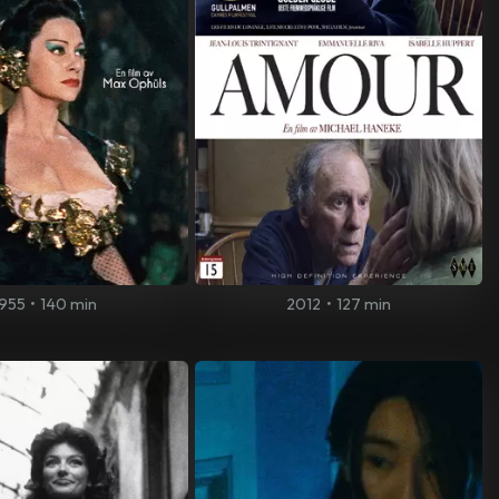
1955
•
140 min
2012
•
127 min