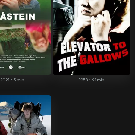
2021
•
5 min
1958
•
91 min