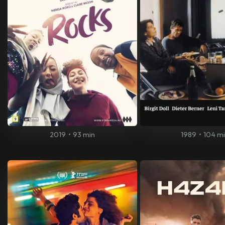
2019
•
93 min
1989
•
104 m