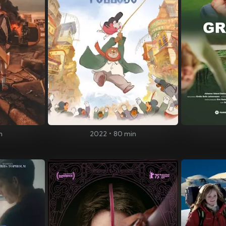
n
2022
•
80 min