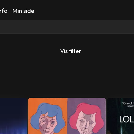
nfo
Min side
Vis filter