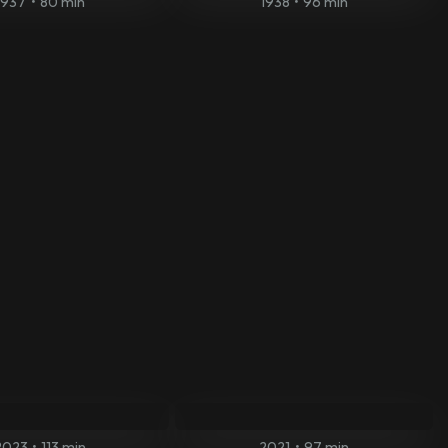
1937
•
80 min
1938
•
96 min
2023
•
113 min
2021
•
97 min