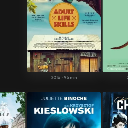
2016
•
96 min