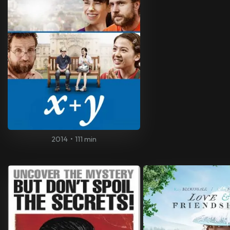
2014
•
111 min