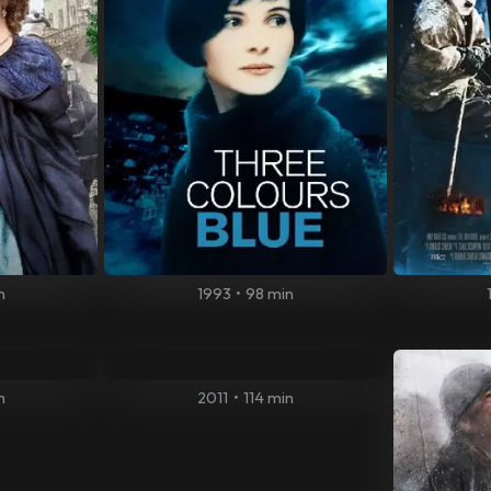
n
1993
•
98 min
n
2011
•
114 min