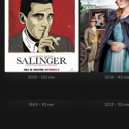
2013
•
120 min
2016
•
92 mi
1963
•
92 min
2013
•
112 mi