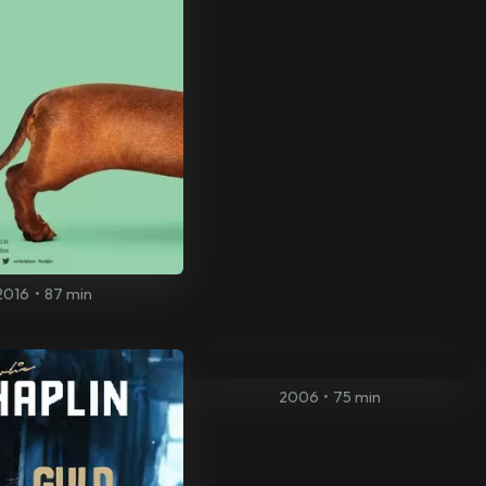
2016
•
87 min
2006
•
75 min