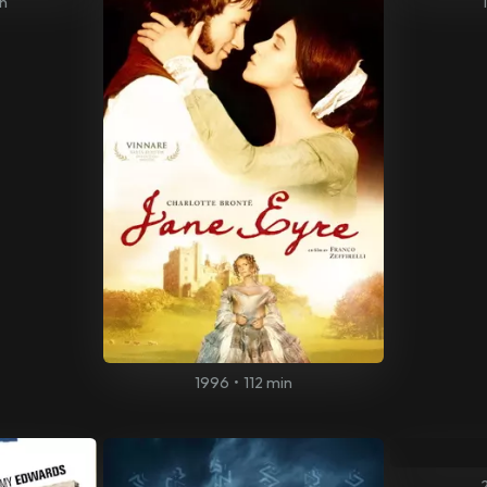
in
1996
•
112 min