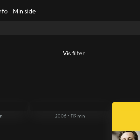
nfo
Min side
Vis filter
in
2006
•
119 min