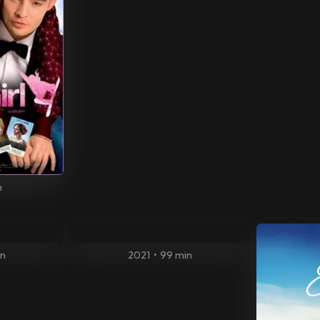
n
in
2021
•
99 min