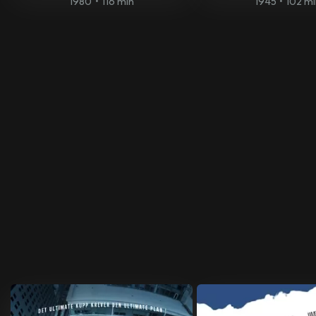
1980
•
116 min
1945
•
102 m