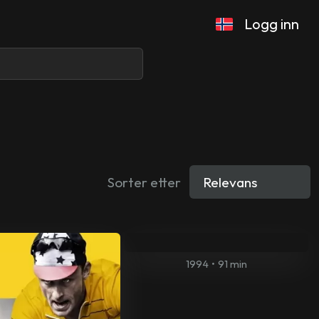
Logg inn
Sorter etter
1994
•
91 min