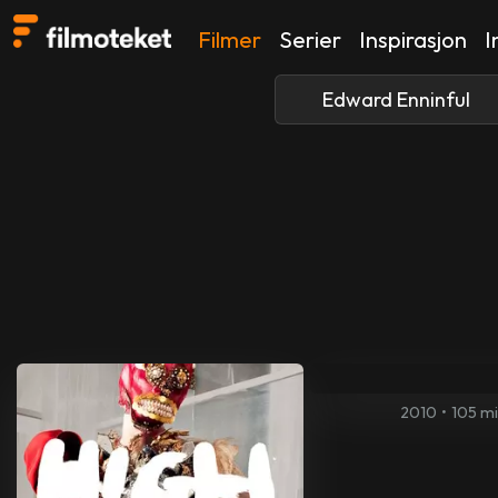
Filmer
Serier
Inspirasjon
I
2010
•
105 m