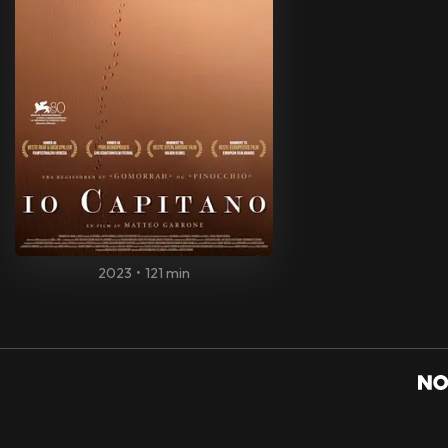
2023
•
121 min