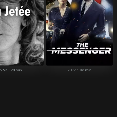
1962
•
28 min
2019
•
116 min