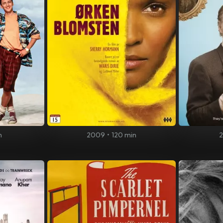
n
2009
•
120 min
2