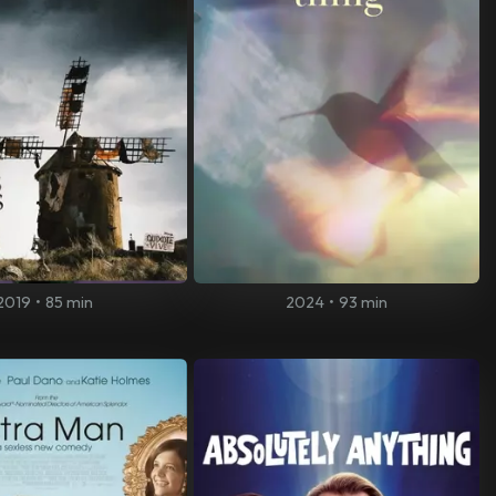
2019
•
85 min
2024
•
93 min