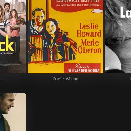
n
1934
•
93 min