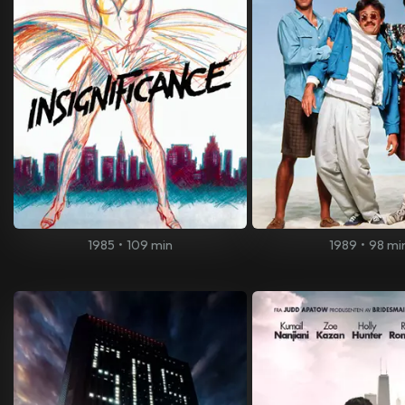
1985
•
109 min
1989
•
98 mi