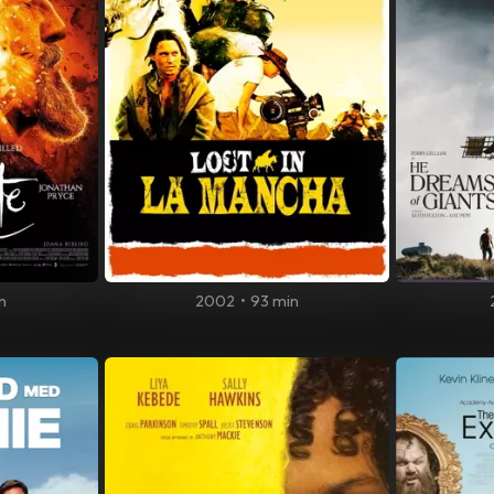
n
2002
•
93 min