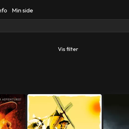
nfo
Min side
Vis filter