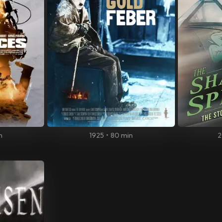
n
1925
•
80 min
2