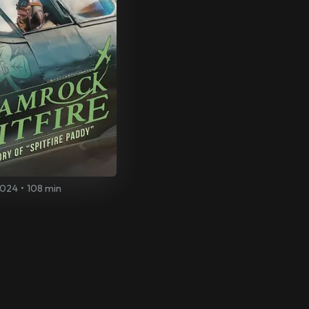
024
•
108 min
2024
•
113 min