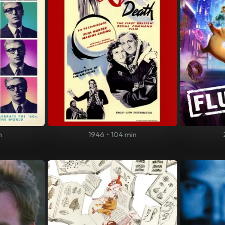
n
1946
•
104 min