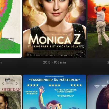
n
2013
•
108 min