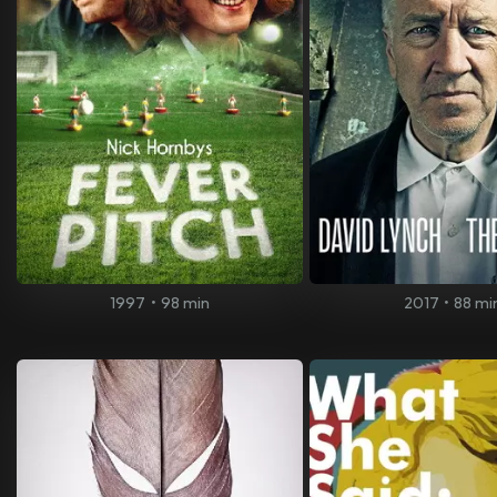
1997
•
98 min
2017
•
88 mi