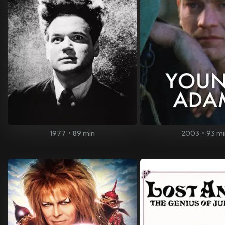
1977
•
89 min
2003
•
93 mi