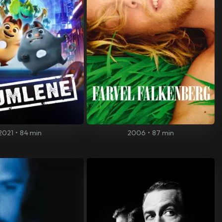
2021
•
84 min
2006
•
87 min