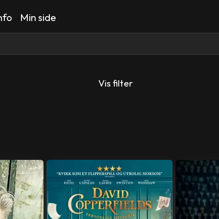
nfo
Min side
Vis filter