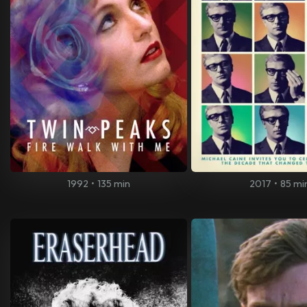
1992
•
135 min
2017
•
85 mi