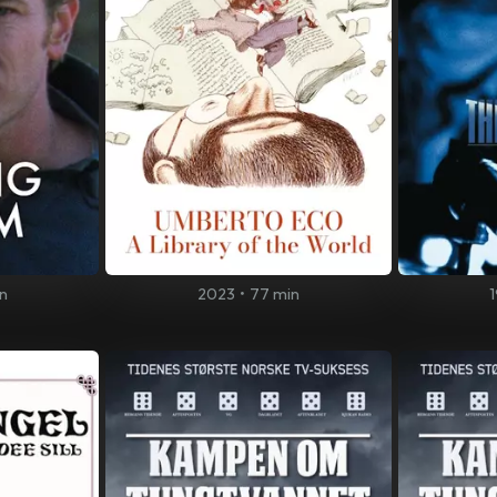
n
2023
•
77 min