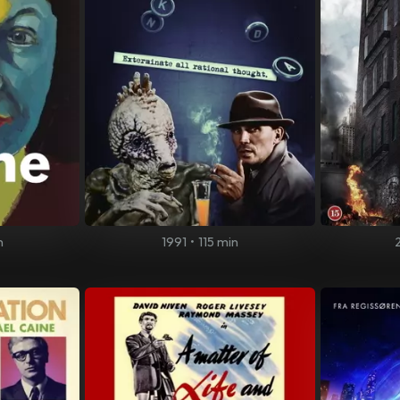
n
1991
•
115 min