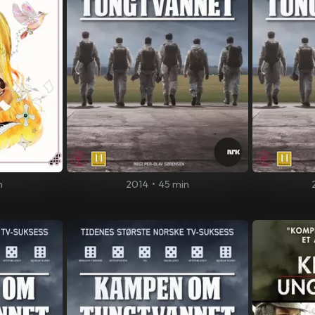
n
2014
•
45 min