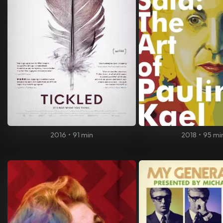
2016
•
91 min
2018
•
95 mi