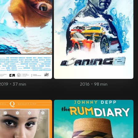
2019
•
37 min
2016
•
98 min