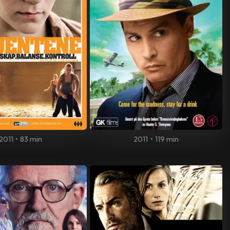
2011
•
83 min
2011
•
119 min