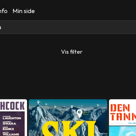
nfo
Min side
Vis filter