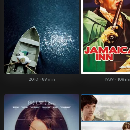
2010
•
89 min
1939
•
108 m