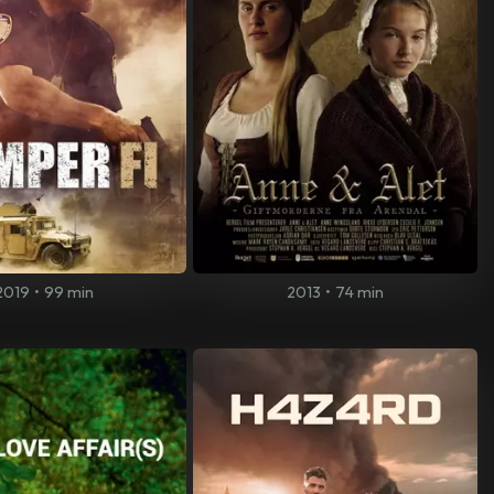
2019
•
99 min
2013
•
74 min