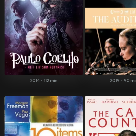
2014
•
112 min
2019
•
90 mi