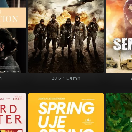
n
2013
•
104 min