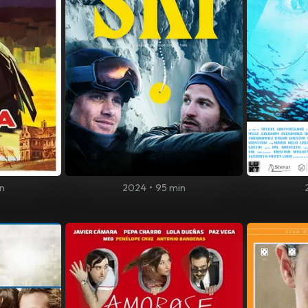
in
2024
•
95 min