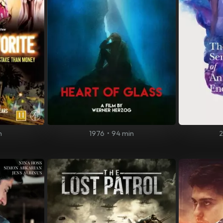
n
1976
•
94 min