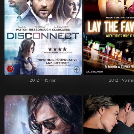
2012
•
115 min
2012
•
93 mi