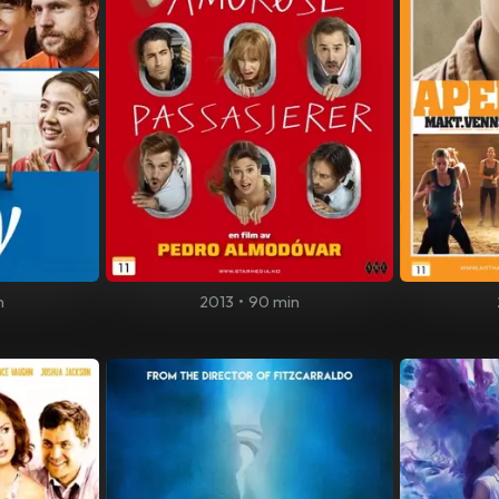
n
2013
•
90 min