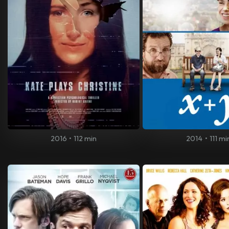
2016
•
112 min
2014
•
111 mi