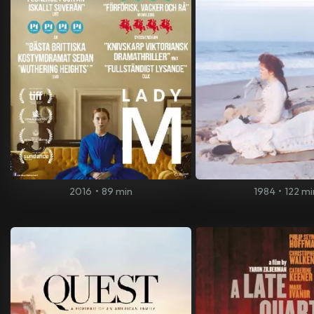
2016
•
89 min
1984
•
122 mi