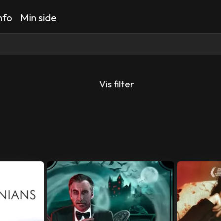
nfo
Min side
Vis filter