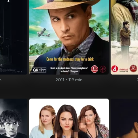
n
2011
•
119 min