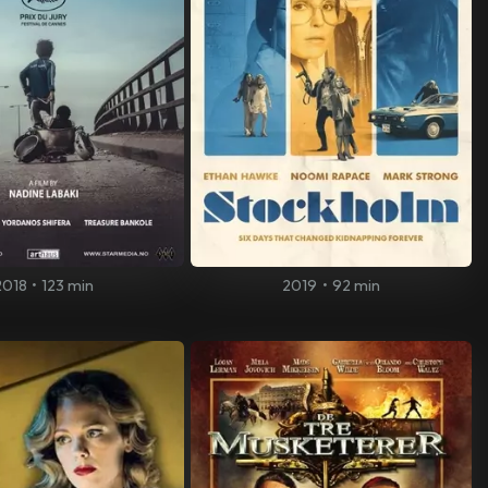
2018
•
123 min
2019
•
92 min