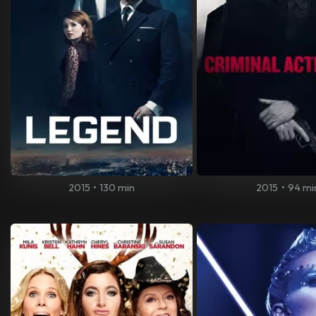
2015
•
130 min
2015
•
94 mi