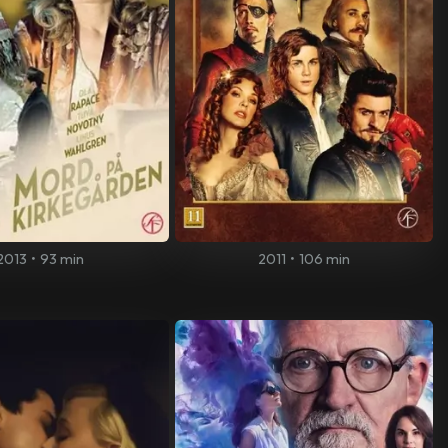
2013
•
93 min
2011
•
106 min