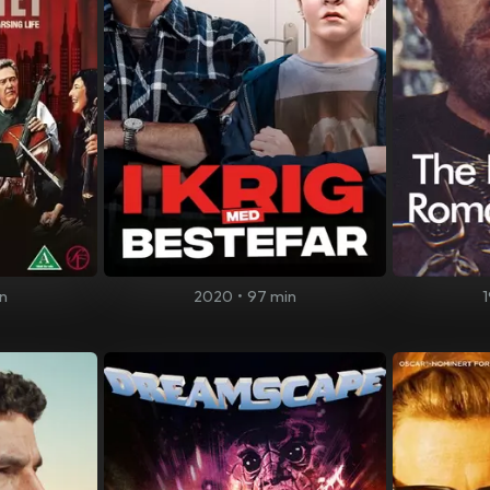
in
2020
•
97 min