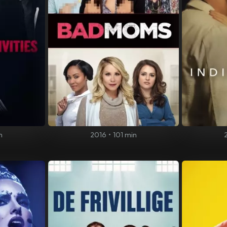
n
2016
•
101 min