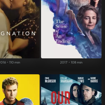
2016
•
110 min
2017
•
108 min