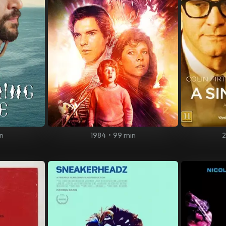
n
1984
•
99 min