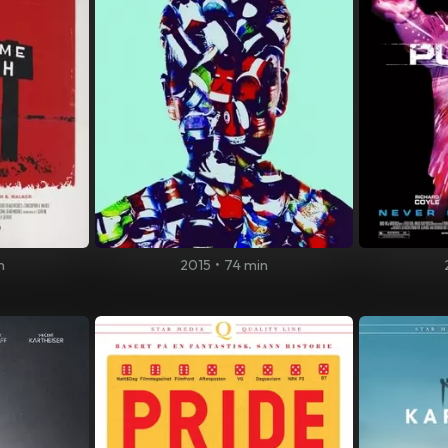
n
2015
•
74 min