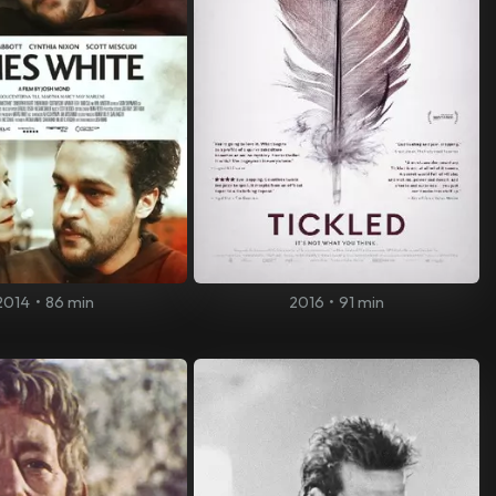
2014
•
86 min
2016
•
91 min