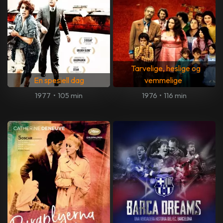
Tarvelige, heslige og
En spesiell dag
vemmelige
1977
•
105 min
1976
•
116 min