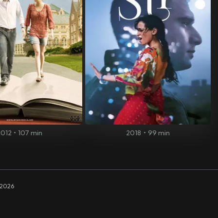
2012
•
107 min
2018
•
99 min
2026