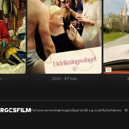
n
2012
•
87 min
Personvernerklæringen
Spørsmål og svar
Nyhetsbrev
© 