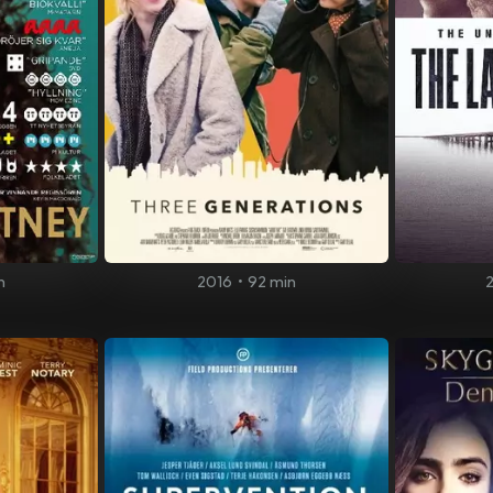
n
2016
•
92 min