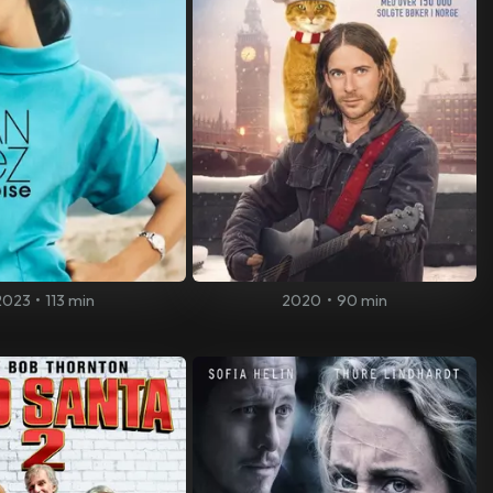
2023
•
113 min
2020
•
90 min