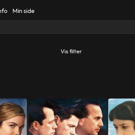
nfo
Min side
Vis filter