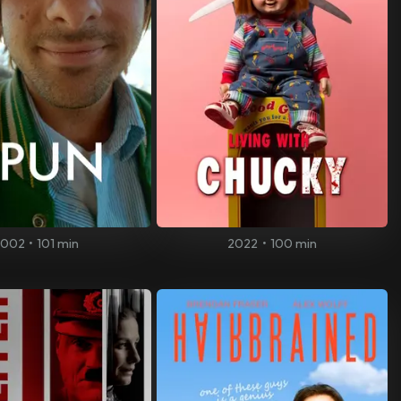
2002
•
101 min
2022
•
100 min