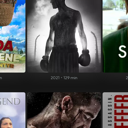
n
2021
•
129 min