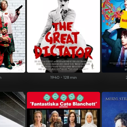
n
1940
•
128 min