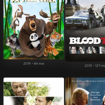
2019
•
84 min
2013
•
127 mi