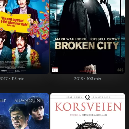
2017
•
113 min
2013
•
103 min