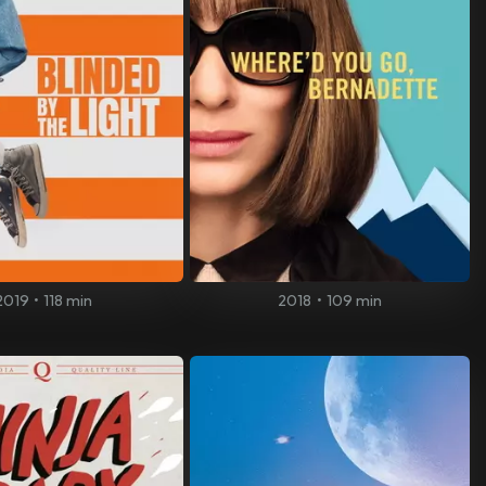
2019
•
118 min
2018
•
109 min