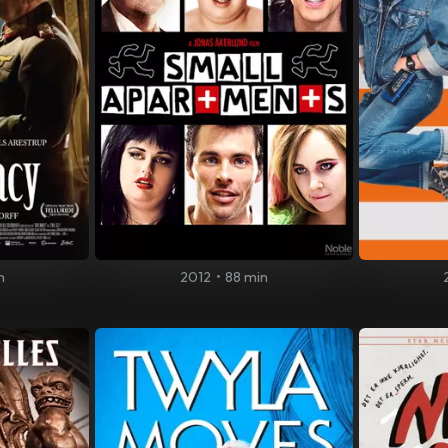
n
2012
•
88 min