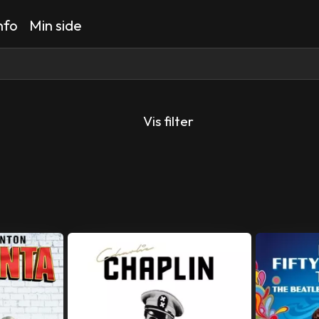
nfo
Min side
Vis filter