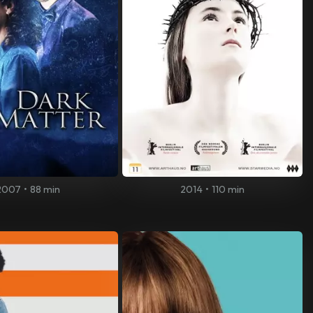
2007
•
88 min
2014
•
110 min