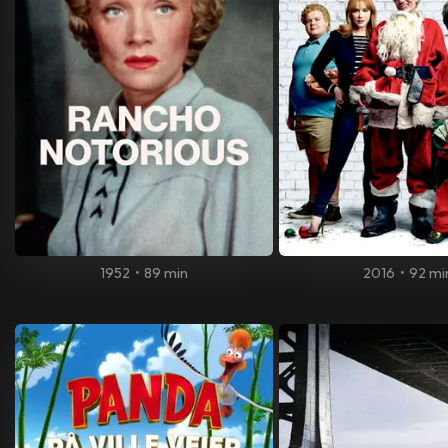
1952
•
89 min
2016
•
92 mi