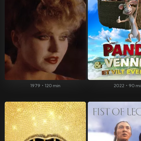
1979
•
120 min
2022
•
90 mi