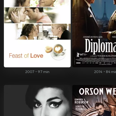
2007
•
97 min
2014
•
84 mi