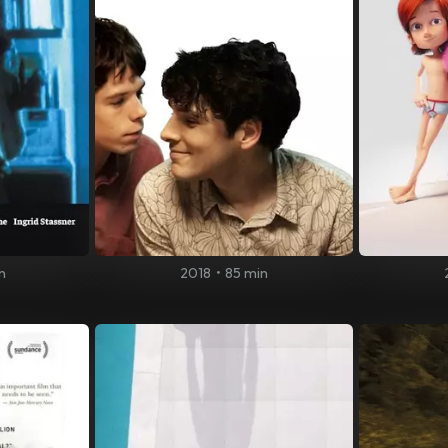
n
2018
•
85 min