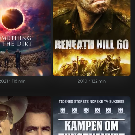
2021
•
116 min
2010
•
122 min