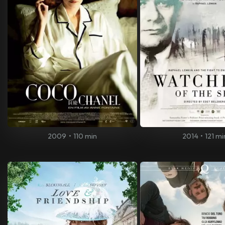
2009
•
110 min
2014
•
121 mi