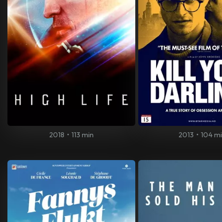
2018
•
113 min
2013
•
104 m