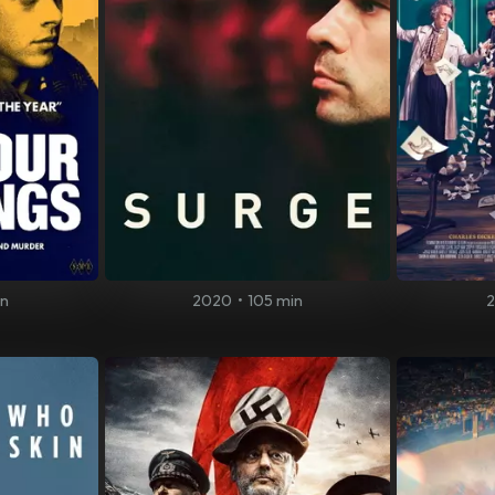
in
2020
•
105 min