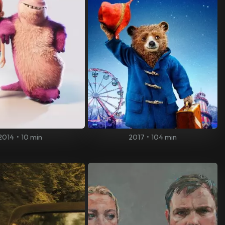
2014
•
10 min
2017
•
104 min