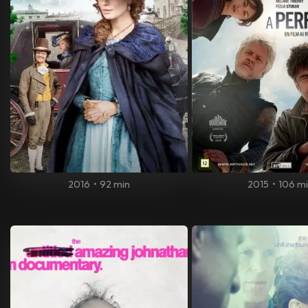
2016
•
92 min
2015
•
106 m