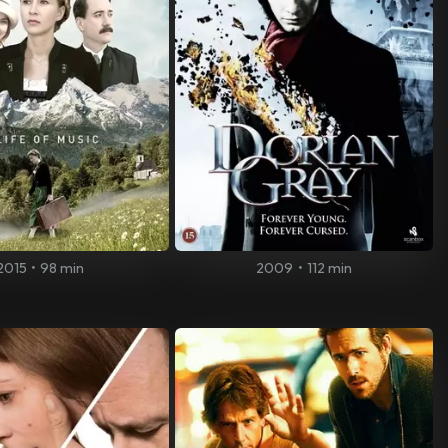
2015
•
98 min
2009
•
112 min