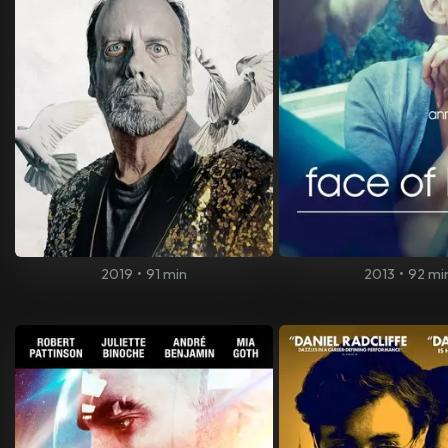
2019
•
91 min
2013
•
92 mi