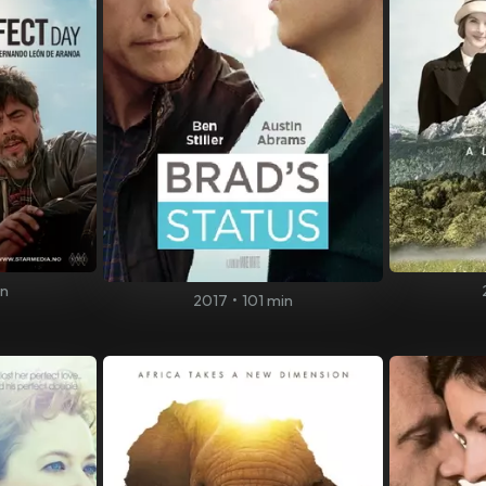
in
2017
•
101 min