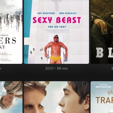
n
2001
•
88 min