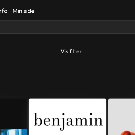
nfo
Min side
Vis filter