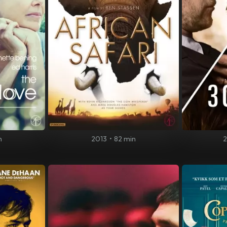
n
2013
•
82 min
2