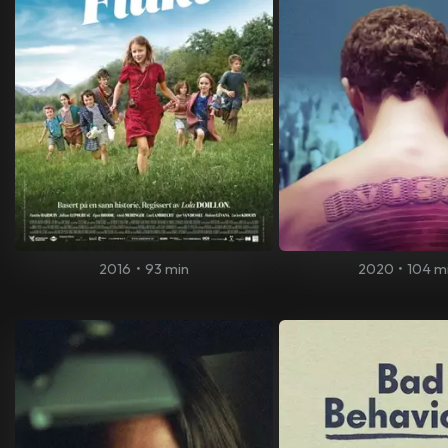
2016
•
93 min
2020
•
104 m