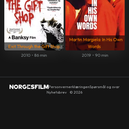
Martin Margiela: In His Own
Exit Through the Gift Shop
Words
2010
•
86 min
2019
•
90 min
Personvernerklæringen
Spørsmål og svar
Nyhetsbrev
© 2026