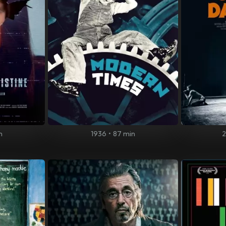
n
1936
•
87 min