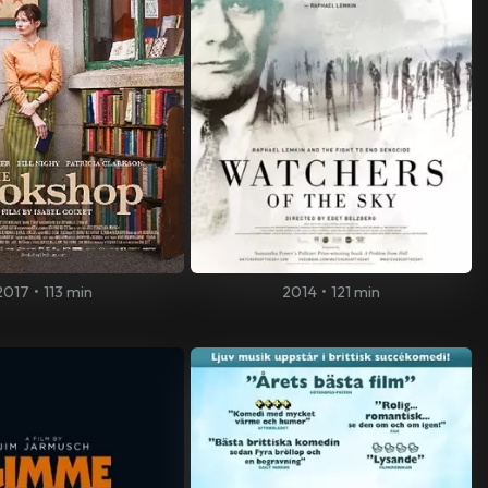
2017
•
113 min
2014
•
121 min