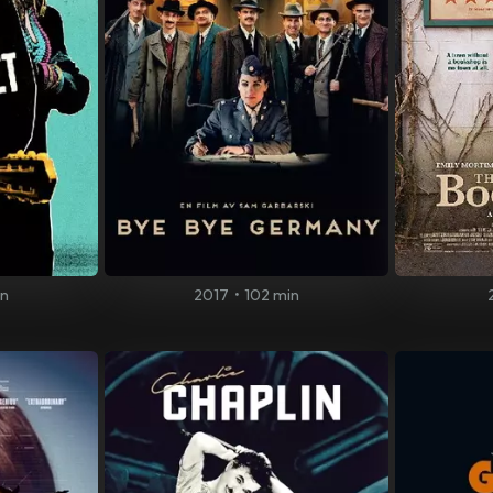
in
2017
•
102 min