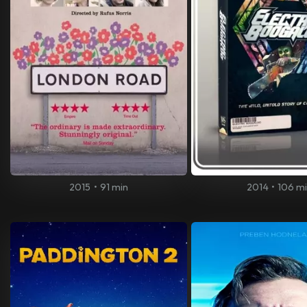
2015
•
91 min
2014
•
106 m