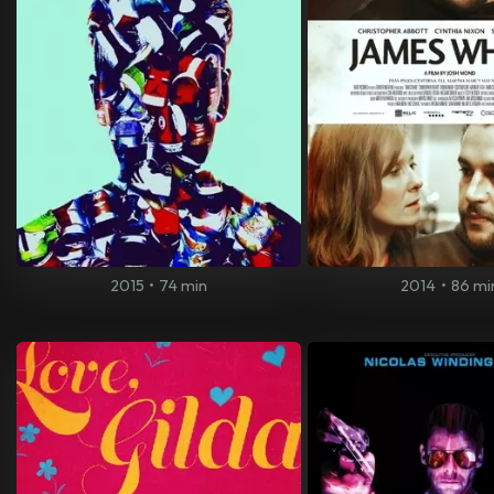
2015
•
74 min
2014
•
86 mi