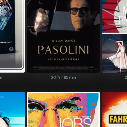
in
2014
•
85 min