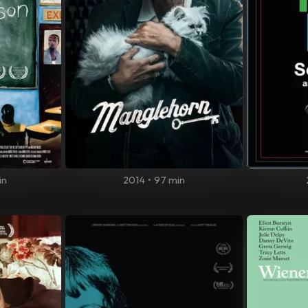
in
2014
•
97 min