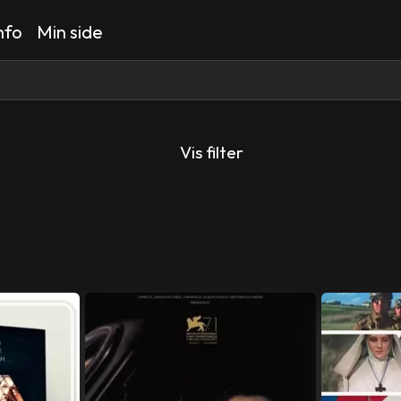
nfo
Min side
Vis filter