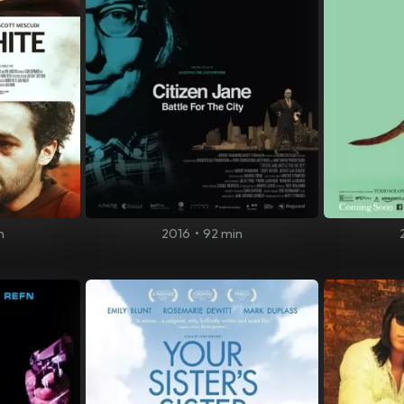
n
2016
•
92 min