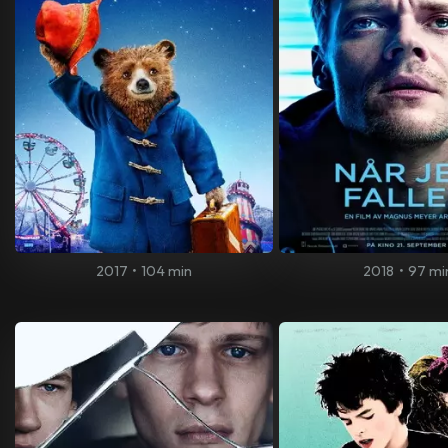
2017
•
104 min
2018
•
97 mi