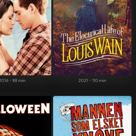
2016
•
88 min
2021
•
110 min