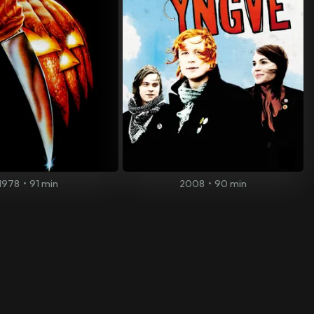
1978
•
91 min
2008
•
90 min