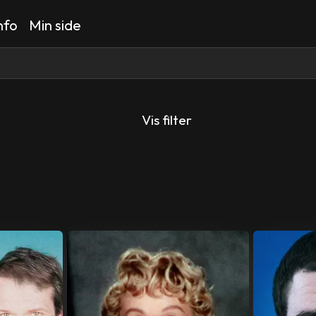
nfo
Min side
Vis filter