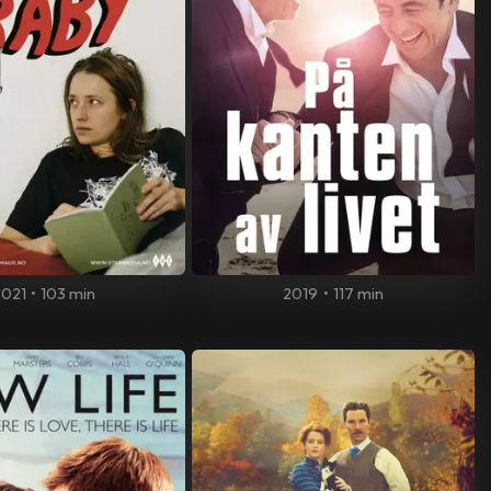
2021
•
103 min
2019
•
117 min