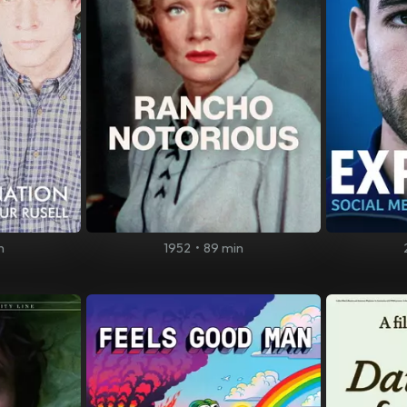
n
1952
•
89 min