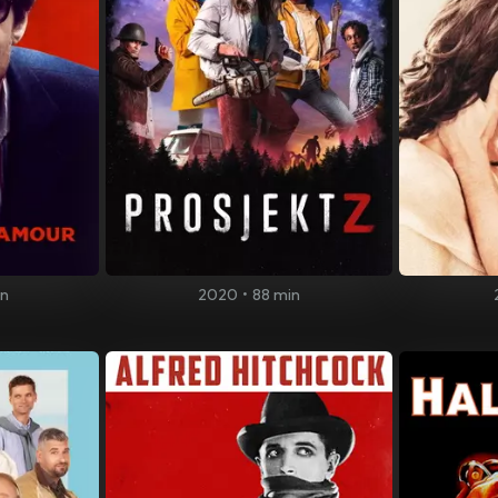
in
2020
•
88 min