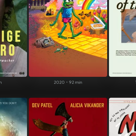
n
2020
•
92 min