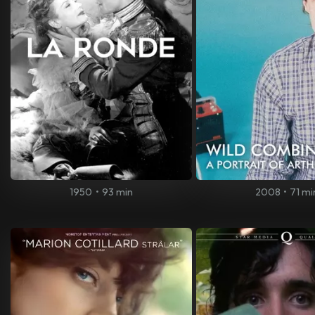
1950
•
93 min
2008
•
71 mi