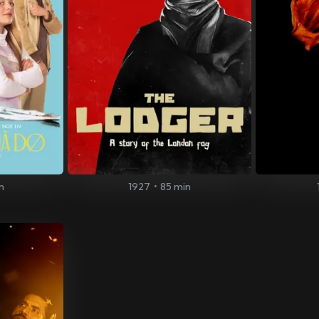
n
1927
•
85 min