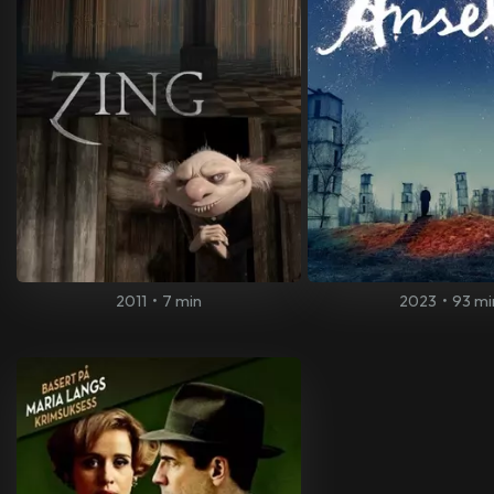
2011
•
7 min
2023
•
93 mi