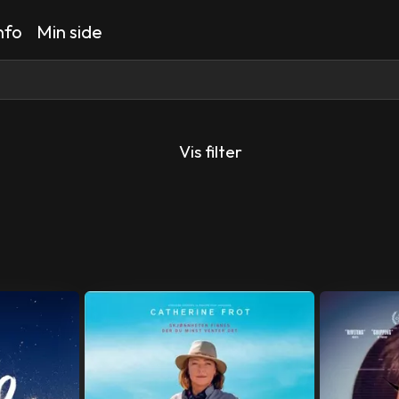
nfo
Min side
Vis filter