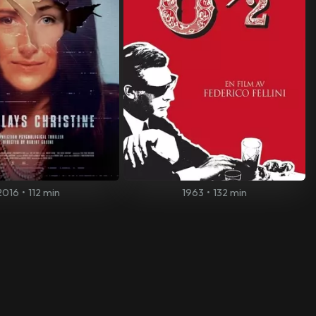
2016
•
112 min
1963
•
132 min