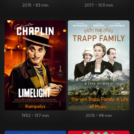
2015
•
83 min
2017
•
103 min
The von Trapp Family: A Life
Rampelys
of Music
1952
•
137 min
2015
•
98 min