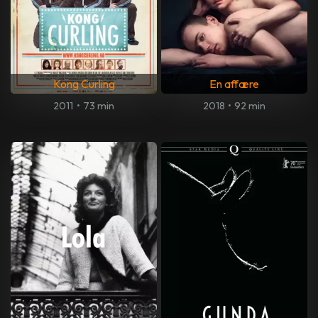
Kong Curling
En affære
2011
•
73 min
2018
•
92 min