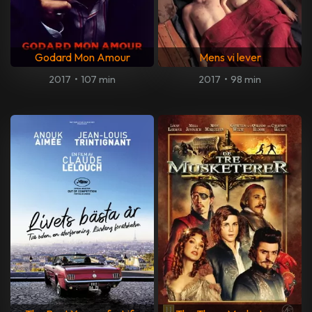
Godard Mon Amour
Mens vi lever
2017
•
107 min
2017
•
98 min