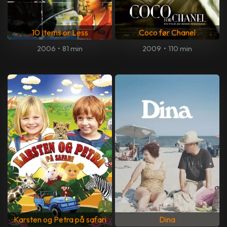
10 Items or Less
Coco før Chanel
2006
•
81 min
2009
•
110 min
Karsten og Petra på safari
Dina