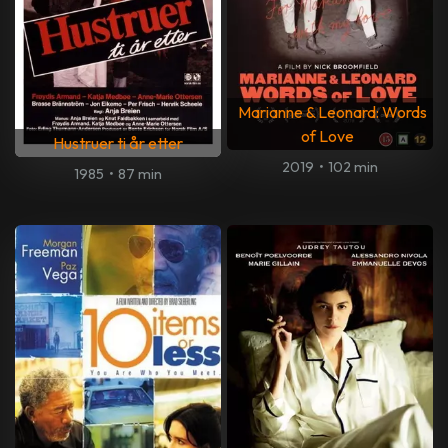
Marianne & Leonard: Words
of Love
Hustruer ti år etter
2019
•
102 min
1985
•
87 min