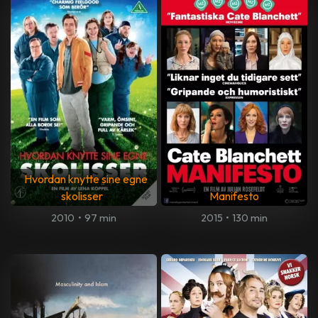
Hvordan knytte sine egne
skolisser
Manifesto
2010
•
97 min
2015
•
130 min