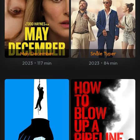
May December
Snåle Typer
2023
•
117 min
2023
•
84 min