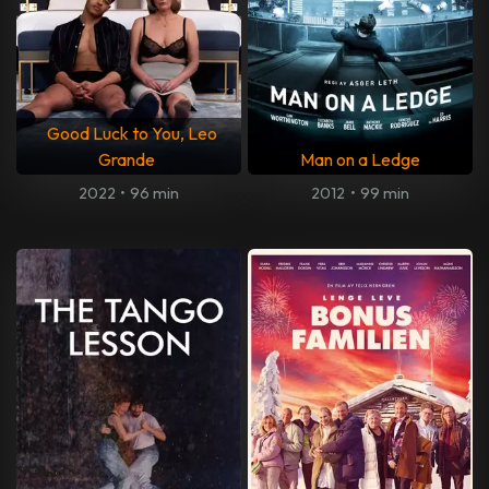
Good Luck to You, Leo
Grande
Man on a Ledge
2022
•
96 min
2012
•
99 min