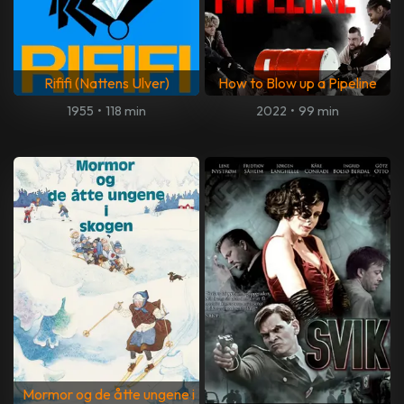
Rififi (Nattens Ulver)
How to Blow up a Pipeline
1955
•
118 min
2022
•
99 min
Mormor og de åtte ungene i