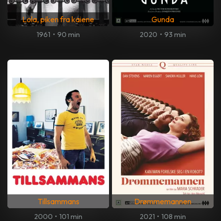
Lola, piken fra kaiene
Gunda
1961
•
90 min
2020
•
93 min
Tillsammans
Drømmemannen
2000
•
101 min
2021
•
108 min