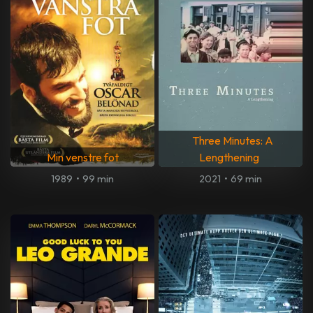
Three Minutes: A
Min venstre fot
Lengthening
1989
•
99 min
2021
•
69 min