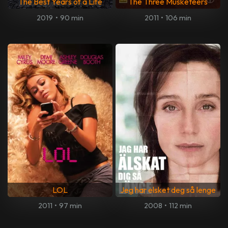
The Best Years of a Life
The Three Musketeers
2019
•
90 min
2011
•
106 min
LOL
Jeg har elsket deg så lenge
2011
•
97 min
2008
•
112 min