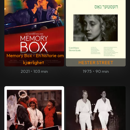
Memory Box - En historie om
kjærlighet
HESTER STREET
2021
•
103 min
1975
•
90 min