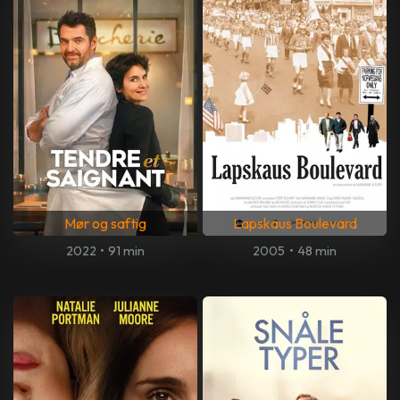
Mør og saftig
Lapskaus Boulevard
2022
•
91 min
2005
•
48 min