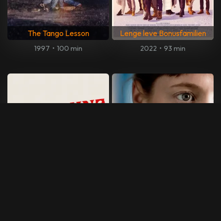
The Tango Lesson
Lenge leve Bonusfamilien
1997
•
100 min
2022
•
93 min
Becoming Led Zeppelin
Lærerværelset