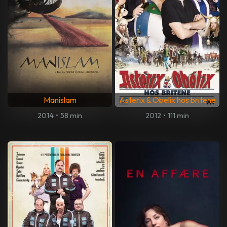
Manislam
Asterix & Obelix hos britene
2014
•
58 min
2012
•
111 min