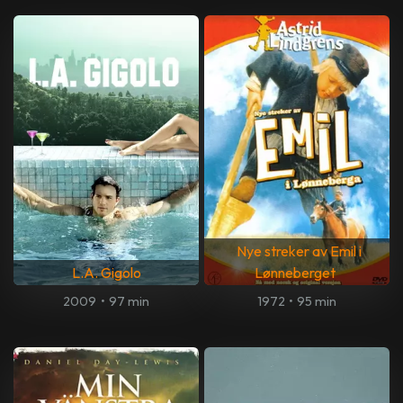
Nye streker av Emil i
L.A. Gigolo
Lønneberget
2009
•
97 min
1972
•
95 min