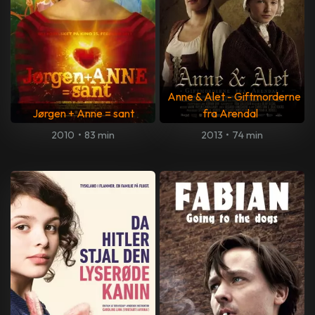
Anne & Alet - Giftmorderne
Jørgen + Anne = sant
fra Arendal
2010
•
83 min
2013
•
74 min