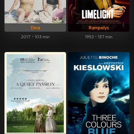
Dina
Rampelys
2017
•
103 min
1952
•
137 min