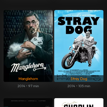
Manglehorn
Stray Dog
2014
•
97 min
2014
•
105 min