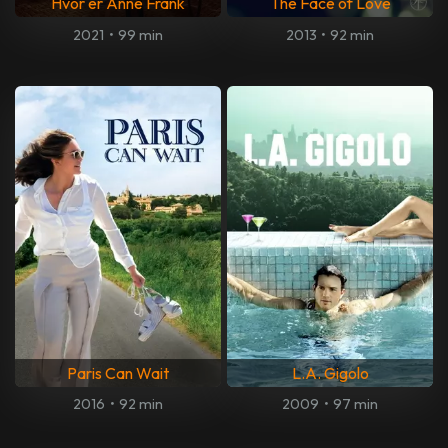
Hvor er Anne Frank
The Face of Love
2021
•
99 min
2013
•
92 min
Paris Can Wait
L.A. Gigolo
2016
•
92 min
2009
•
97 min