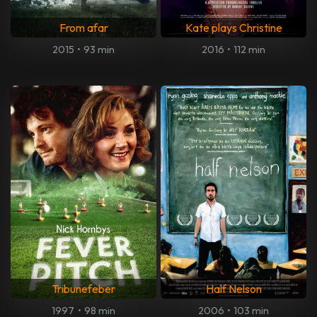
From afar
Kate plays Christine
2015
•
93 min
2016
•
112 min
Tribunefeber
Half Nelson
1997
•
98 min
2006
•
103 min