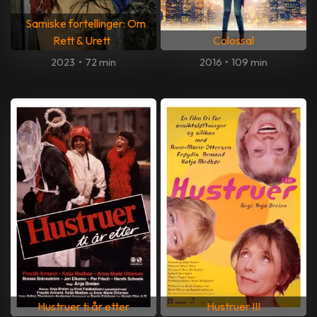
Samiske fortellinger: Om
Rett & Urett
Colossal
2023
•
72 min
2016
•
109 min
Hustruer ti år etter
Hustruer III