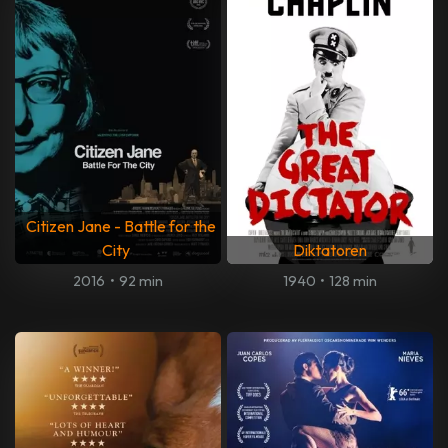
Citizen Jane - Battle for the
City
Diktatoren
2016
•
92 min
1940
•
128 min