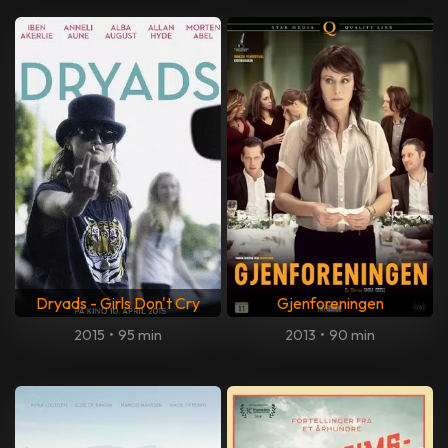
Dryads - Girls Don't Cry
Gjenforeningen
2015
•
95 min
2013
•
90 min