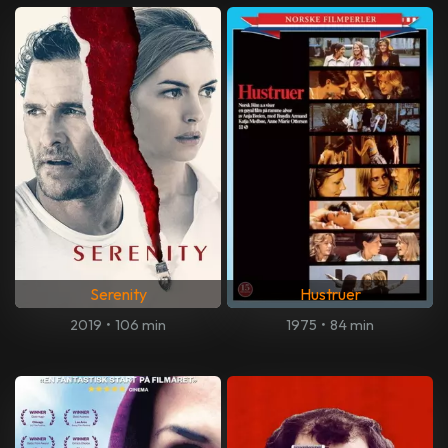
Serenity
Hustruer
2019
•
106 min
1975
•
84 min