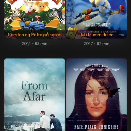
Karsten og Petra på safari
Jul i Mummidalen
2015
•
83 min
2017
•
82 min