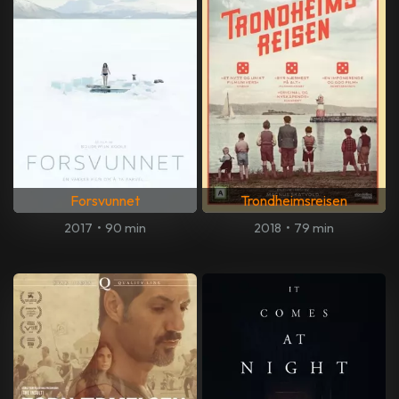
Forsvunnet
Trondheimsreisen
2017
•
90 min
2018
•
79 min