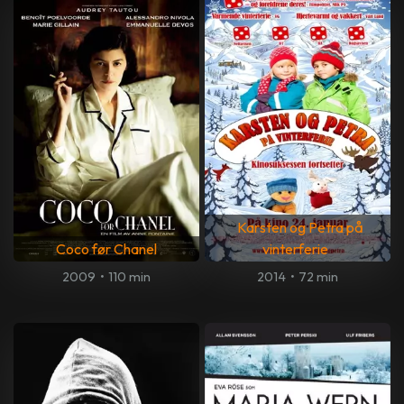
Karsten og Petra på
Coco før Chanel
vinterferie
2009
•
110 min
2014
•
72 min