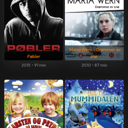
Maria Wern - Drømmer av
Pøbler
snø
2015
•
91 min
2010
•
87 min