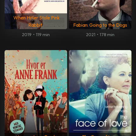
When Hitler Stole Pink
Rabbit
Fabian: Going to the Dogs
2019
•
119 min
2021
•
178 min