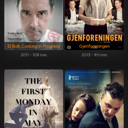
El Bulli: Cooking in Progress
Gjenforeningen
2011
•
108 min
2013
•
90 min