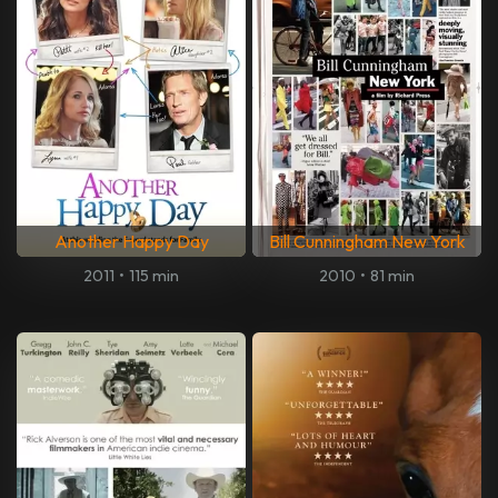
Another Happy Day
Bill Cunningham New York
2011
•
115 min
2010
•
81 min