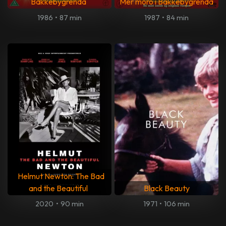
Bakkebygrenda
Mer moro i Bakkebygrenda
1986
•
87 min
1987
•
84 min
Helmut Newton: The Bad
and the Beautiful
Black Beauty
2020
•
90 min
1971
•
106 min