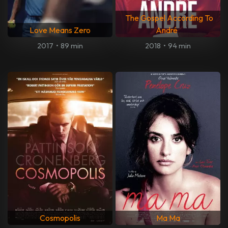
The Gospel According To
Love Means Zero
André
2017
•
89 min
2018
•
94 min
Cosmopolis
Ma Ma