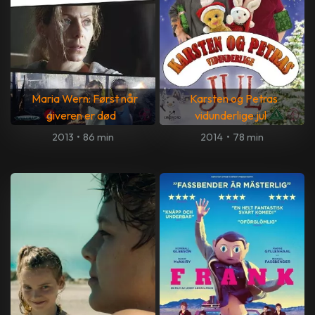
Maria Wern: Først når
Karsten og Petras
giveren er død
vidunderlige jul
2013
•
86 min
2014
•
78 min