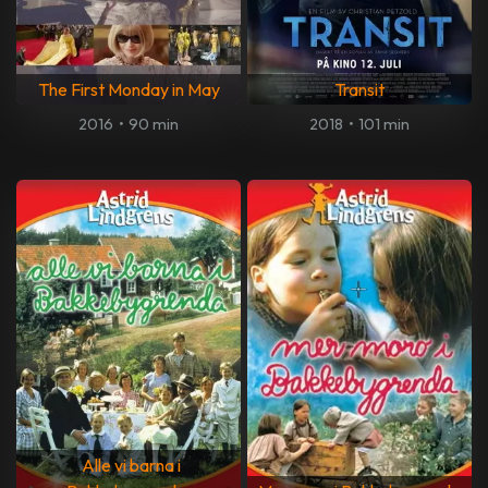
The First Monday in May
Transit
2016
•
90 min
2018
•
101 min
Alle vi barna i