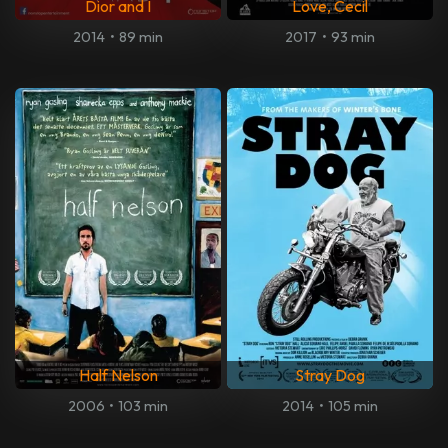
Dior and I
Love, Cecil
2014
•
89 min
2017
•
93 min
Half Nelson
Stray Dog
2006
•
103 min
2014
•
105 min