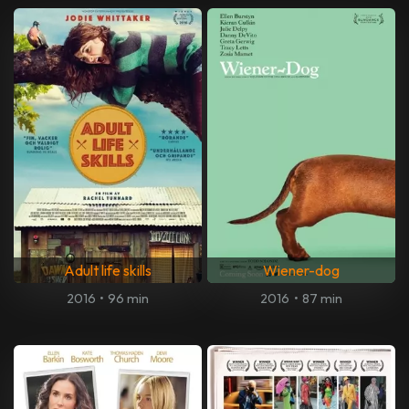
Adult life skills
Wiener-dog
2016
•
96 min
2016
•
87 min