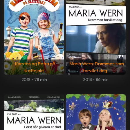
Karsten og Petra på
Maria Wern: Drømmen som
skattejakt
forvillet deg
2018
•
78 min
2013
•
86 min