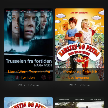
Maria Wern: Trusselen fra
Karsten og Petra blir
fortiden
bestevenner
2012
•
86 min
2013
•
78 min