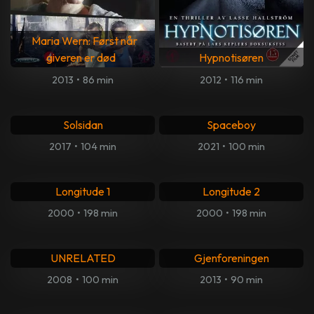
Maria Wern: Først når
giveren er død
Hypnotisøren
2013
•
86 min
2012
•
116 min
Solsidan
Spaceboy
2017
•
104 min
2021
•
100 min
Longitude 1
Longitude 2
2000
•
198 min
2000
•
198 min
UNRELATED
Gjenforeningen
2008
•
100 min
2013
•
90 min