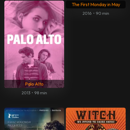
The First Monday in May
2016
•
90 min
Palo Alto
2013
•
98 min