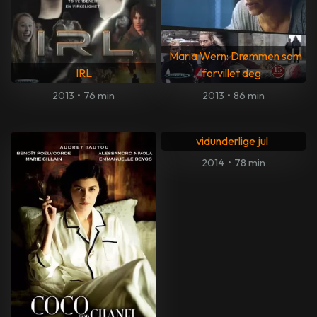
Maria Wern: Drømmen som
IRL
forvillet deg
2013
•
76 min
2013
•
86 min
Karsten og Petras
vidunderlige jul
2014
•
78 min