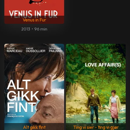
Venus in Fur
2013
•
96 min
Alt gikk fint
Ting vi sier - ting vi gjør