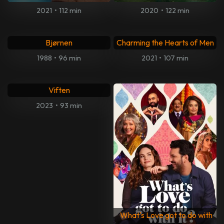
2021
•
112 min
2020
•
122 min
Bjørnen
Charming the Hearts of Men
1988
•
96 min
2021
•
107 min
Viften
2023
•
93 min
What's Love got to do with