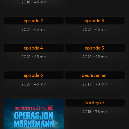
2018
•
45 min
2. Jegerne, sesong 2,
3. Jegerne, sesong 2,
episode 2
episode 3
2021
•
45 min
2021
•
45 min
4. Jegerne, sesong 2,
5. Jegerne, sesong 2,
episode 4
episode 5
2021
•
45 min
2021
•
45 min
6. Jegerne, sesong 2,
Karsten og Petra blir
episode 6
bestevenner
2021
•
45 min
2013
•
78 min
Karsten og Petra på
skattejakt
2018
•
78 min