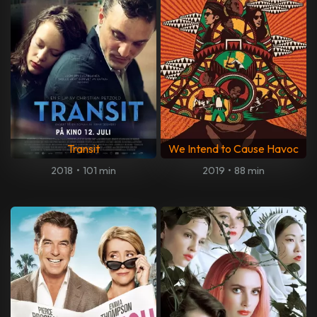
Transit
We Intend to Cause Havoc
2018
•
101 min
2019
•
88 min