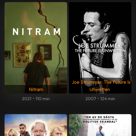
Joe Strummer: The Future Is
Nitram
Unwritten
2021
•
110 min
2007
•
124 min