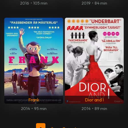
2016
•
105 min
2019
•
84 min
Frank
Dior and I
2014
•
95 min
2014
•
89 min