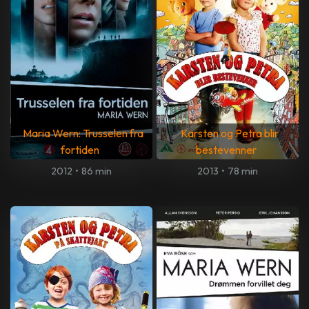
Maria Wern: Trusselen fra
Karsten og Petra blir
fortiden
bestevenner
2012
•
86 min
2013
•
78 min