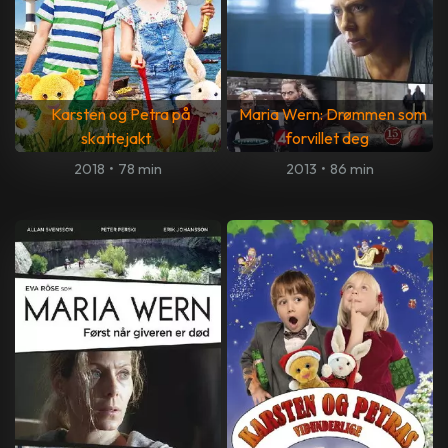
Karsten og Petra på
Maria Wern: Drømmen som
skattejakt
forvillet deg
2018
•
78 min
2013
•
86 min