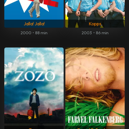
Jalla! Jalla!
Kopps
2000
•
88 min
2003
•
86 min