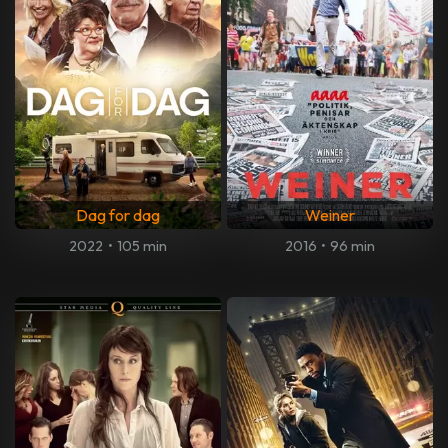
Dag for dag
Weiner
2022
•
105 min
2016
•
96 min