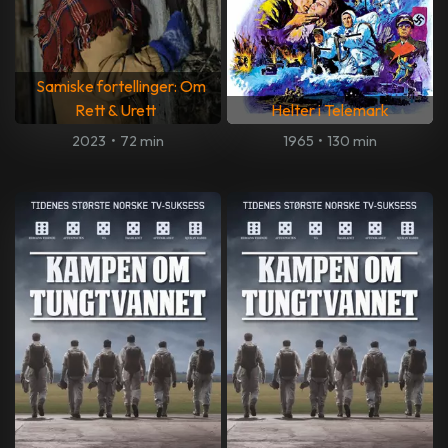
Samiske fortellinger: Om
Rett & Urett
Helter i Telemark
2023
•
72 min
1965
•
130 min