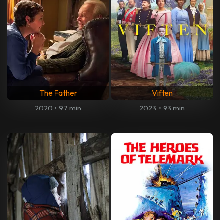
The Father
Viften
2020
•
97 min
2023
•
93 min