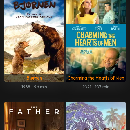
Bjørnen
Charming the Hearts of Men
1988
•
96 min
2021
•
107 min