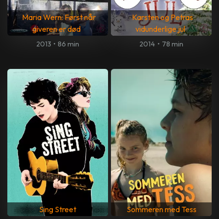
Maria Wern: Først når
Karsten og Petras
giveren er død
vidunderlige jul
2013
•
86 min
2014
•
78 min
Sing Street
Sommeren med Tess