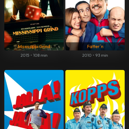
Mississippi Grind
Fatter´n
2015
•
108 min
2010
•
93 min