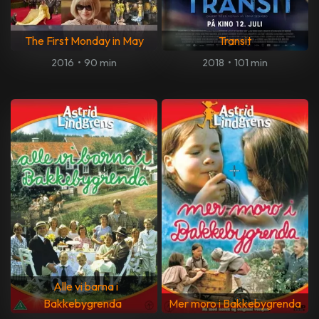
The First Monday in May
Transit
2016
•
90 min
2018
•
101 min
Alle vi barna i
Bakkebygrenda
Mer moro i Bakkebygrenda