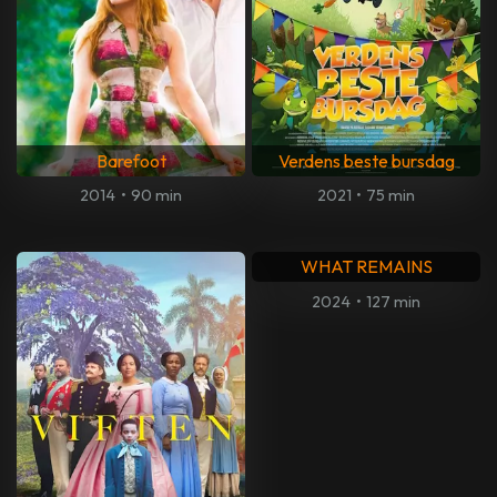
Barefoot
Verdens beste bursdag
2014
•
90 min
2021
•
75 min
WHAT REMAINS
2024
•
127 min