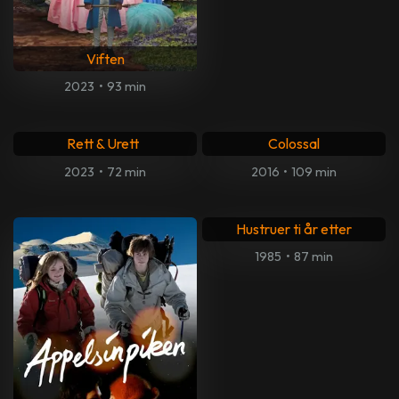
Viften
2023
•
93 min
Samiske fortellinger: Om
Rett & Urett
Colossal
2023
•
72 min
2016
•
109 min
Hustruer ti år etter
1985
•
87 min