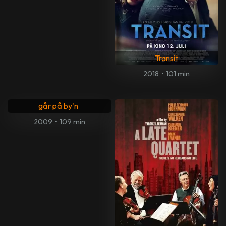
Transit
2018
•
101 min
Kvinne går til lege ... mann
går på by'n
2009
•
109 min