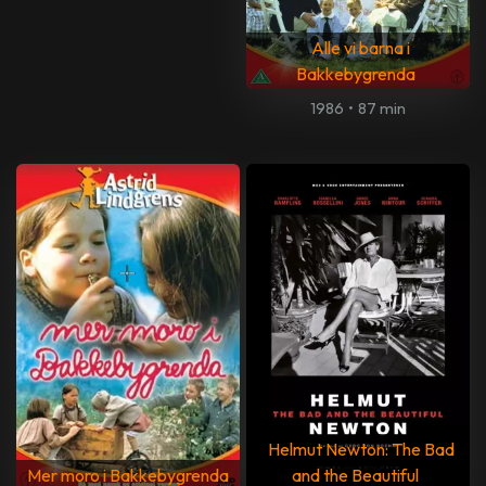
Alle vi barna i
Bakkebygrenda
1986
•
87 min
Helmut Newton: The Bad
Mer moro i Bakkebygrenda
and the Beautiful