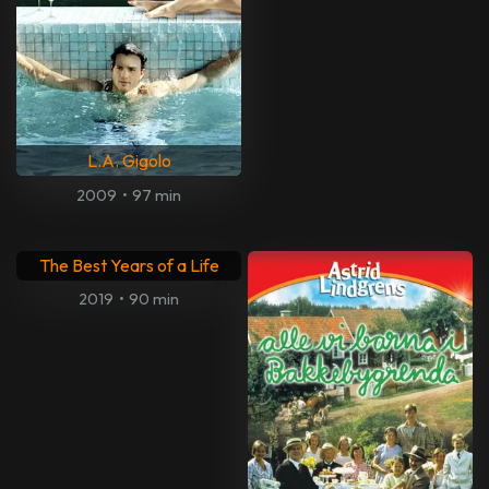
L.A. Gigolo
2009
•
97 min
The Best Years of a Life
2019
•
90 min