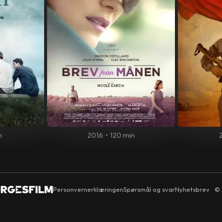
n
2016
•
120 min
Personvernerklæringen
Spørsmål og svar
Nyhetsbrev
© 