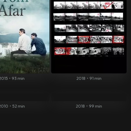
2015
•
93 min
2018
•
91 min
2010
•
52 min
2018
•
99 min