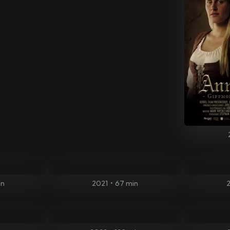
in
2021
•
67 min