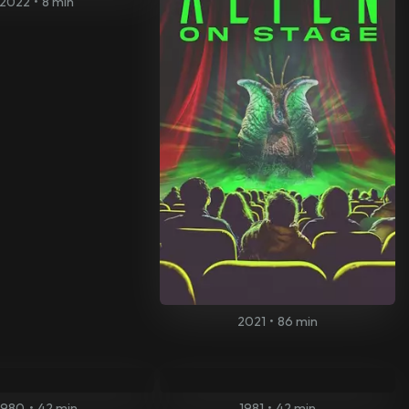
2022
•
8 min
2021
•
86 min
1980
•
42 min
1981
•
42 min