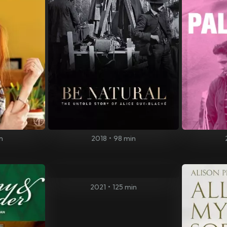
n
2018
•
98 min
2021
•
125 min