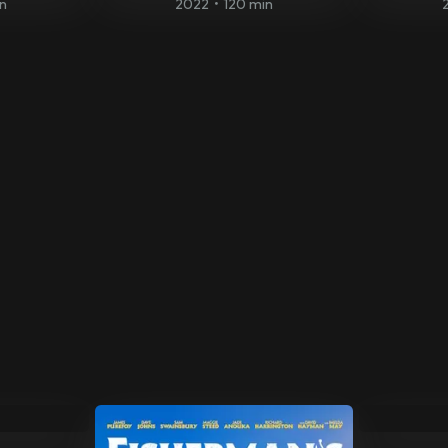
in
2022
•
120 min