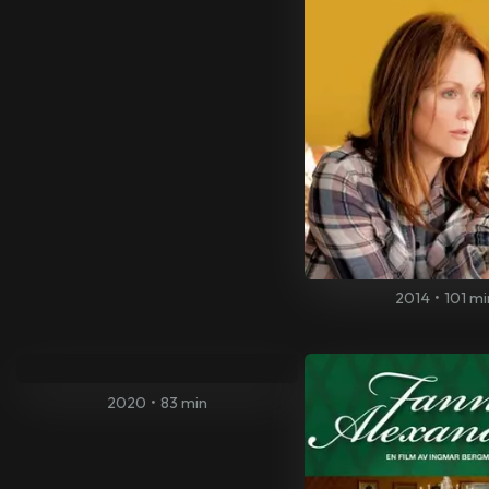
2014
•
101 mi
2020
•
83 min