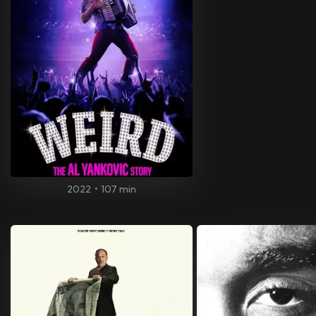
2022
•
107 min