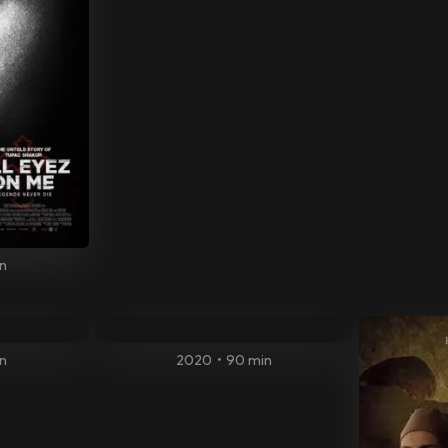
n
in
2020
•
90 min