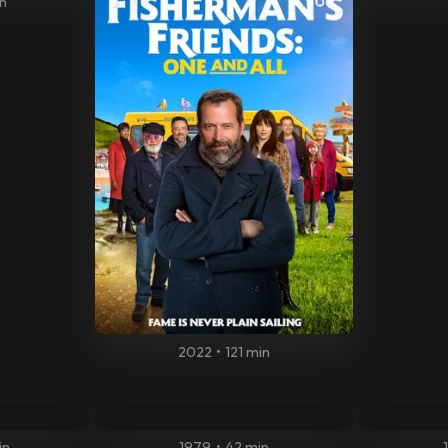
n
2022
•
121 min
in
1979
•
42 min