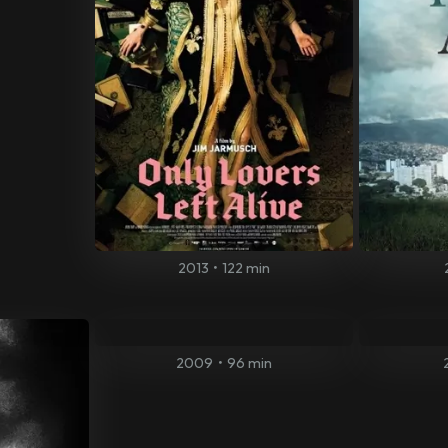
2013
•
122 min
2009
•
96 min