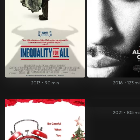
2013
•
90 min
2016
•
123 mi
2021
•
105 m