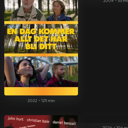
2009
•
55 mi
2022
•
125 min
2024
•
104 m