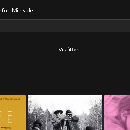
nfo
Min side
Vis filter