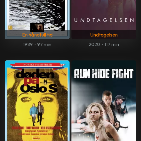
En håndfull tid
Undtagelsen
1989
•
97 min
2020
•
117 min