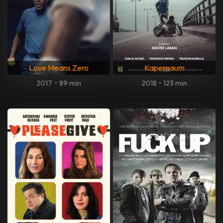
Love Means Zero
Kapernaum
2017
•
89 min
2018
•
123 min