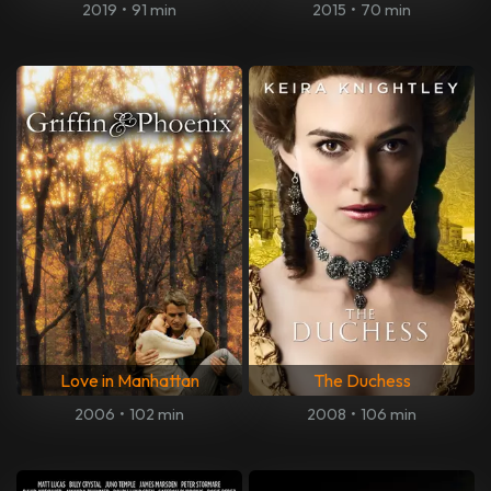
2019
•
91 min
2015
•
70 min
Love in Manhattan
The Duchess
2006
•
102 min
2008
•
106 min