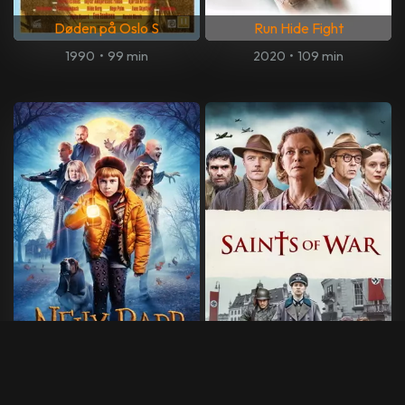
Døden på Oslo S
Run Hide Fight
1990
•
99 min
2020
•
109 min
Nelly Rapp - Monsteragent
Saints of War
2020
•
92 min
2017
•
103 min