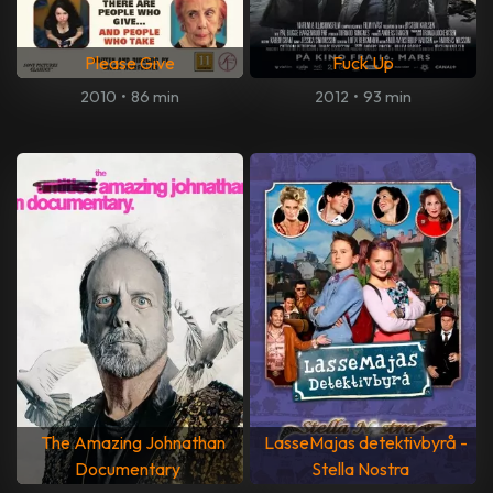
Please Give
Fuck Up
2010
•
86 min
2012
•
93 min
The Amazing Johnathan
LasseMajas detektivbyrå -
Documentary
Stella Nostra