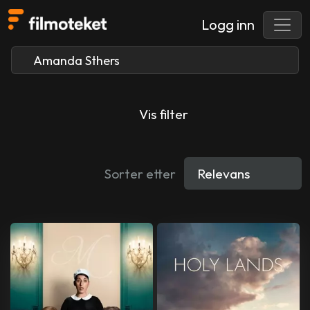
Logg inn
Vis filter
Sorter etter