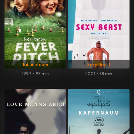
Tribunefeber
Sexy Beast
1997
•
98 min
2001
•
88 min